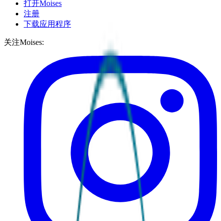
打开Moises
注册
下载应用程序
关注Moises: