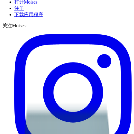
打开Moises
注册
下载应用程序
关注Moises: