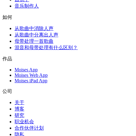
音乐制作人
如何
从歌曲中消除人声
从歌曲中分离出人声
母带处理一首歌曲
混音和母带处理有什么区别？
作品
Moises App
Moises Web App
Moises iPad App
公司
关于
博客
研究
职业机会
合作伙伴计划
隐私