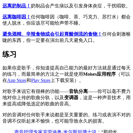
远离奶制品！
奶制品会产生痰以及引发身体炎症，干扰唱歌。
远离咖啡因！
任何咖啡因（咖啡、茶、巧克力、苏打水）都会
使人脱水，你应该尽可能给声带不睡。
避免酒精、辛辣食物或会引起胃酸倒流的食物！
任何会刺激喉
咙的东西，你一定要在演出前几天避免入口。
练习
如果你是歌手，你知道提高自己能力的最好方法就是通过每天
的练习，而最简单的方法之一就是使用
Moises应用程序
（可以
在
App Store
和
Play Store
上下载安装）。
对歌手来说它有很棒的功能——
音轨分离
——你可以毫不费力
地对你上传的歌曲分轨，以及
变调器
，这是一种声音技术，用
来提高或降低选定的歌曲的音高。
对的音调对任何歌手来说都是至关重要的。练习或表演不对的
音调不仅听起来不愉快，也可能导致永久的损害。
声音护理专家克劳迪奥·米尔斯坦博士说
：“那些长