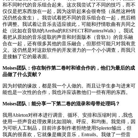
和不同时代的音乐组合起来。这次我尝试了不同的技巧，而不
仅仅是把东西放在一起，因为这听起来会很奇怪（虽然这种情
况仍然会发生）。我尝试着把不同的音乐组合在一起，然后稍
作调整。我试着让音乐去适应彼此，可能和抒情歌曲有共同之
处（比如在音轨8的Aretha的RESPECT和PanteraWalk）。我试
着把从原始的音乐提取的声音和封面版本（音轨3）的音乐融
合在一起，还有很多其他的音乐融合，但那些可能只对我有意
义。这仍然是对这款软件的开发潜力的一个小小调查，而我只
是接触了它的最表面。
Moises团队：你在制作第二卷时和谁合作的，他们为最后的成
品做了什么贡献？
因为封锁的缘故，都是我一个人做的。而且让学生参与进来可
能也是一次性的合作，我也许应该教他们一些有用的东西。
Moises团队：能分享一下第二卷的混录和母带处理吗？
我用Ableton对样本进行调音、循环、安排和压缩时间，,我也
使用一些声音处理效果比如混响、呼应、和均衡。我觉得，因
为可听人工制品，目前许多制作者拒绝使用Spleeter输出，但
我真的很喜欢，它就像是幽灵音乐，Entrails。我做了一些音