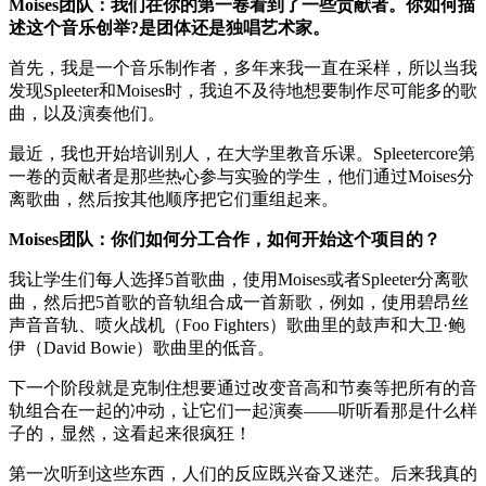
Moises团队：我们在你的第一卷看到了一些贡献者。你如何描
述这个音乐创举?是团体还是独唱艺术家。
首先，我是一个音乐制作者，多年来我一直在采样，所以当我
发现Spleeter和Moises时，我迫不及待地想要制作尽可能多的歌
曲，以及演奏他们。
最近，我也开始培训别人，在大学里教音乐课。Spleetercore第
一卷的贡献者是那些热心参与实验的学生，他们通过Moises分
离歌曲，然后按其他顺序把它们重组起来。
Moises团队：你们如何分工合作，如何开始这个项目的？
我让学生们每人选择5首歌曲，使用Moises或者Spleeter分离歌
曲，然后把5首歌的音轨组合成一首新歌，例如，使用碧昂丝
声音音轨、喷火战机（Foo Fighters）歌曲里的鼓声和大卫·鲍
伊（David Bowie）歌曲里的低音。
下一个阶段就是克制住想要通过改变音高和节奏等把所有的音
轨组合在一起的冲动，让它们一起演奏——听听看那是什么样
子的，显然，这看起来很疯狂！
第一次听到这些东西，人们的反应既兴奋又迷茫。后来我真的