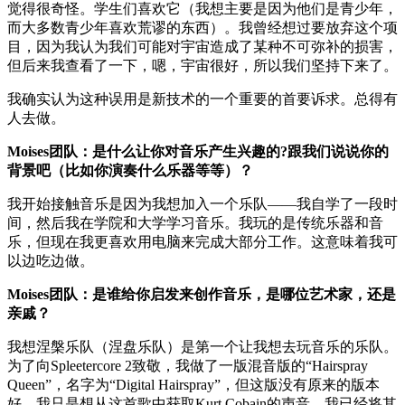
觉得很奇怪。学生们喜欢它（我想主要是因为他们是青少年，
而大多数青少年喜欢荒谬的东西）。我曾经想过要放弃这个项
目，因为我认为我们可能对宇宙造成了某种不可弥补的损害，
但后来我查看了一下，嗯，宇宙很好，所以我们坚持下来了。
我确实认为这种误用是新技术的一个重要的首要诉求。总得有
人去做。
Moises团队：是什么让你对音乐产生兴趣的?跟我们说说你的
背景吧（比如你演奏什么乐器等等）？
我开始接触音乐是因为我想加入一个乐队——我自学了一段时
间，然后我在学院和大学学习音乐。我玩的是传统乐器和音
乐，但现在我更喜欢用电脑来完成大部分工作。这意味着我可
以边吃边做。
Moises团队：是谁给你启发来创作音乐，是哪位艺术家，还是
亲戚？
我想涅槃乐队（涅盘乐队）是第一个让我想去玩音乐的乐队。
为了向Spleetercore 2致敬，我做了一版混音版的“Hairspray
Queen”，名字为“Digital Hairspray”，但这版没有原来的版本
好。我只是想从这首歌中获取Kurt Cobain的声音，我已经将其