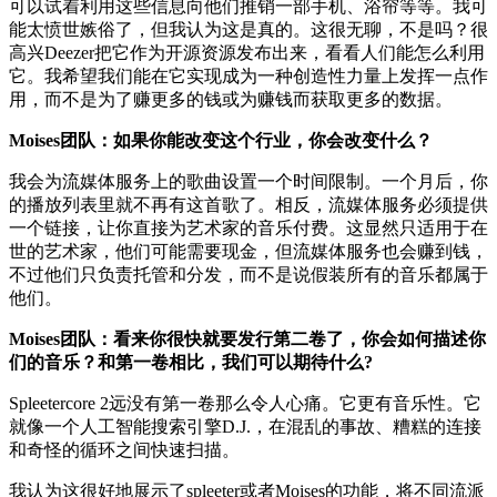
可以试着利用这些信息向他们推销一部手机、浴帘等等。我可
能太愤世嫉俗了，但我认为这是真的。这很无聊，不是吗？很
高兴Deezer把它作为开源资源发布出来，看看人们能怎么利用
它。我希望我们能在它实现成为一种创造性力量上发挥一点作
用，而不是为了赚更多的钱或为赚钱而获取更多的数据。
Moises团队：如果你能改变这个行业，你会改变什么？
我会为流媒体服务上的歌曲设置一个时间限制。一个月后，你
的播放列表里就不再有这首歌了。相反，流媒体服务必须提供
一个链接，让你直接为艺术家的音乐付费。这显然只适用于在
世的艺术家，他们可能需要现金，但流媒体服务也会赚到钱，
不过他们只负责托管和分发，而不是说假装所有的音乐都属于
他们。
Moises团队：看来你很快就要发行第二卷了，你会如何描述你
们的音乐？和第一卷相比，我们可以期待什么?
Spleetercore 2远没有第一卷那么令人心痛。它更有音乐性。它
就像一个人工智能搜索引擎D.J.，在混乱的事故、糟糕的连接
和奇怪的循环之间快速扫描。
我认为这很好地展示了spleeter或者Moises的功能，将不同流派