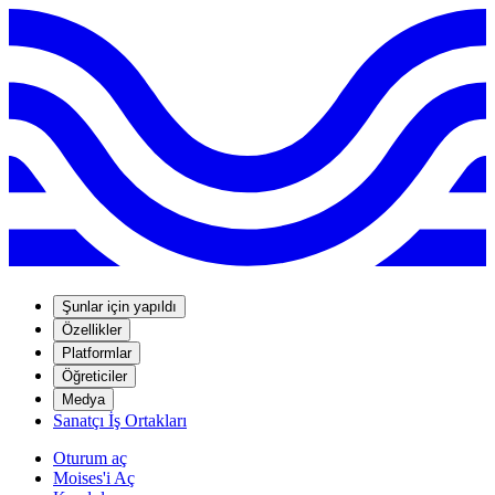
Şunlar için yapıldı
Özellikler
Platformlar
Öğreticiler
Medya
Sanatçı İş Ortakları
Oturum aç
Moises'i Aç