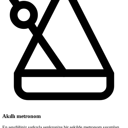
Akıllı metronom
En sevdiğiniz şarkıyla senkronize bir şekilde metronom sayımları