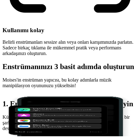
Kullanımı kolay
Belirli enstrümanları sessize alın veya onları karışımınızda parlatın.
Sadece birkaç tıklama ile mükemmel pratik veya performans
arkadaşınızı oluşturun.
Enstrümanınızı 3 basit adımda oluşturun
Moises'in enstrüman yapıcısı, bu kolay adımlarla müzik
manipülasyon oyununuzu yükseltsin!
1. En sevdiğiniz şarkıyı seçin ve yükleyin
Kütüphanenizden veya herhangi bir genel URL'den herhangi bir
Ş
şarkı yükleyebilirsiniz. Birden çok ses ve video formatı
m
desteklenmektedir. Daha basit ne olabilir?
y
F
i