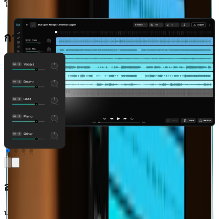
ให้คุณใช้งานได้ทันที
การแยกเสียง AI
กีตาร์และเสียงขับร้องพื้นหลังพิเศษ
ปลดปล่อยความคิดสร้างสรรค์ของคุณ แยกเสียงร้องนำและ
ไ
เสียงร้องประกอบออกจากเพลงใดก็ได้ ดึงหรือแยกเสียงกีตาร์
ข
เบส กลอง และเครื่องดนตรีอื่นๆ ได้ในคลิกเดียว สร้างตัวอย่างอะ
ก
คาเปลลาคุณภาพสูงของคุณเองและคาราโอเกะจากเพลง
เ
ต้นฉบับ
1
2
3
4
สร้างสรรค์ได้อย่างลื่นไหลในทุกที่
ประสบการณ์ที่เหมาะสมสำหรับแต่ละช่วงเวลาของการฝึกฝน