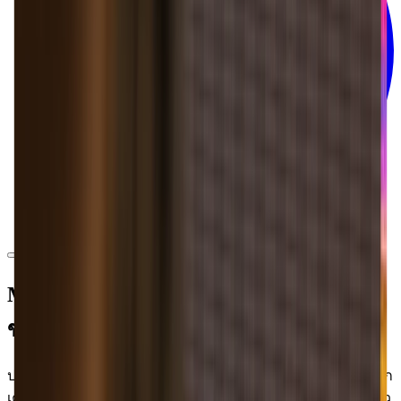
Moises App สำหรับ Mac: การนิยามใหม่
ของการฝึกฝนดนตรี
ปลดปล่อยศักยภาพเต็มรูปแบบของ Moises บน Mac ของคุณ แยก
เครื่องดนตรีและเสียงร้องของเพลง ปรับระดับเสียงและความเร็ว