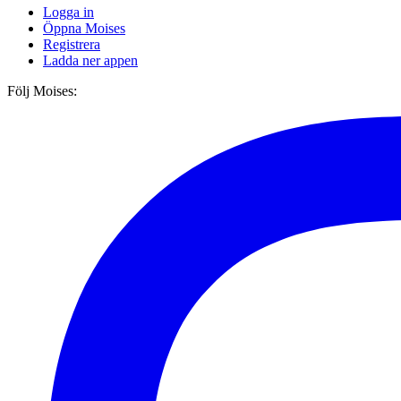
Logga in
Öppna Moises
Registrera
Ladda ner appen
Följ Moises: