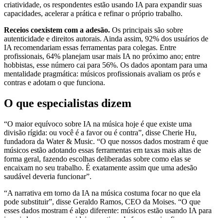
criatividade, os respondentes estão usando IA para expandir suas
capacidades, acelerar a prática e refinar o próprio trabalho.
Receios coexistem com a adesão.
Os principais são sobre
autenticidade e direitos autorais. Ainda assim, 92% dos usuários de
IA recomendariam essas ferramentas para colegas. Entre
profissionais, 64% planejam usar mais IA no próximo ano; entre
hobbistas, esse número cai para 56%. Os dados apontam para uma
mentalidade pragmática: músicos profissionais avaliam os prós e
contras e adotam o que funciona.
O que especialistas dizem
“O maior equívoco sobre IA na música hoje é que existe uma
divisão rígida: ou você é a favor ou é contra”, disse Cherie Hu,
fundadora da Water & Music. “O que nossos dados mostram é que
músicos estão adotando essas ferramentas em taxas mais altas de
forma geral, fazendo escolhas deliberadas sobre como elas se
encaixam no seu trabalho. É exatamente assim que uma adesão
saudável deveria funcionar”.
“A narrativa em torno da IA na música costuma focar no que ela
pode substituir”, disse Geraldo Ramos, CEO da Moises. “O que
esses dados mostram é algo diferente: músicos estão usando IA para