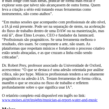
ir mais longe com suas ideias, praticar de forma mais eficaz e
explorar sons que talvez não alcançassem de outra forma. Quem
leva a criação a sério está tratando essas ferramentas como
instrumentos, não como atalhos”.
“Em muitas sessões que acompanho com profissionais de alto nível,
a IA já está presente. Pode ser na separação de stems, na aceleração
do fluxo de trabalho dentro de uma DAW ou na masterização, mas
está lá”, disse Elmo Lovano, CEO e fundador da Jammcard.
“Profissionais são pragmáticos. Se uma ferramenta melhora o
resultado, eles usam. Se compromete a arte, não usam. As
plataformas que respeitam músicos e fortalecem o processo criativo
estão sendo abraçadas, e as que cruzam a linha estão sendo
criticadas”.
Dr. Robert Prey, professor associado da Universidade de Oxford,
acrescentou: “O que se destaca é uma adesão orientada por análise
crítica, não por hype. Músicos profissionais tendem a ser altamente
pragmáticos na adesão à IA. Testam ferramentas de forma crítica,
mantêm o que se encaixa no fluxo de trabalho e refletem
profundamente sobre o que significa usar IA”.
O relatório completo está disponível em inglês no link:
www.moises.ai/pt/insights/musician-ai-report-water-and-music