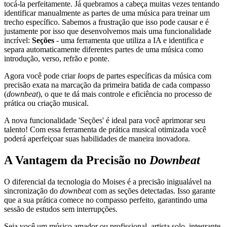
tocá-la perfeitamente. Já quebramos a cabeça muitas vezes tentando
identificar manualmente as partes de uma música para treinar um
trecho específico. Sabemos a frustração que isso pode causar e é
justamente por isso que desenvolvemos mais uma funcionalidade
incrível:
Seções
- uma ferramenta que utiliza a IA e identifica e
separa automaticamente diferentes partes de uma música como
introdução, verso, refrão e ponte.
Agora você pode criar
loops
de partes específicas da música com
precisão exata na marcação da primeira batida de cada compasso
(
downbeat
), o que te dá mais controle e eficiência no processo de
prática ou criação musical.
A nova funcionalidade 'Seções' é ideal para você aprimorar seu
talento! Com essa ferramenta de prática musical otimizada você
poderá aperfeiçoar suas habilidades de maneira inovadora.
A Vantagem da Precisão no
Downbeat
O diferencial da tecnologia do Moises é a precisão inigualável na
sincronização do
downbeat
com as seções detectadas. Isso garante
que a sua prática comece no compasso perfeito, garantindo uma
sessão de estudos sem interrupções.
Seja você um músico amador ou profissional, artista solo, integrante