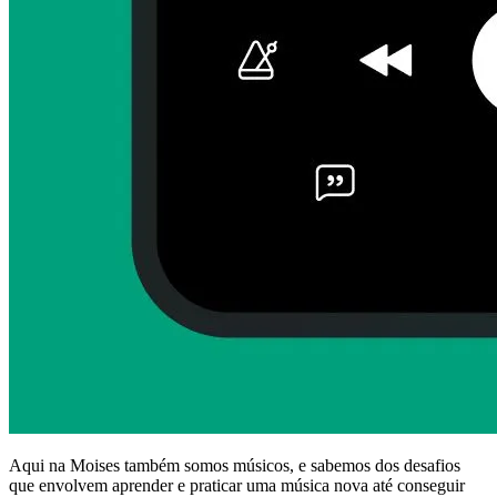
Aqui na Moises também somos músicos, e sabemos dos desafios
que envolvem aprender e praticar uma música nova até conseguir