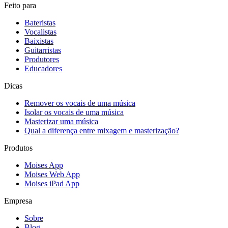
Feito para
Bateristas
Vocalistas
Baixistas
Guitarristas
Produtores
Educadores
Dicas
Remover os vocais de uma música
Isolar os vocais de uma música
Masterizar uma música
Qual a diferença entre mixagem e masterização?
Produtos
Moises App
Moises Web App
Moises iPad App
Empresa
Sobre
Blog