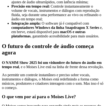
ajustes de áudio ultrarrápidos, com latência mínima;
Precisão em tempo real:
Controle instantaneamente o
volume de vocais, instrumentos e diálogos com reprodução
fluida, seja durante uma performance ao vivo ou refinando o
áudio em tempo real;
Integração ampla:
O software já é compatível com
computadores Windows da linha Snapdragon X Series
e,
em breve, estará disponível para
macOS e outras
plataformas
, garantindo acessibilidade para mais usuários.
O futuro do controle de áudio começa
agora
O NAMM Show 2025 foi um vislumbre do futuro do áudio em
tempo real
, e o Moises Live está na linha de frente dessa revolução.
Ao permitir um controle instantâneo e preciso sobre vocais,
instrumentos e diálogos, o Moises está redefinindo a forma como
músicos, produtores e criadores interagem com o som. Mas isso é só
o começo.
O que vem por aí para o Moises Live?
O Moises segue inovando para expandir ainda mais os recursos do