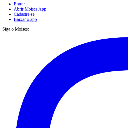
Entrar
Abrir Moises App
Cadastre-se
Baixar o app
Siga o Moises: