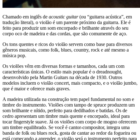
Chamado em inglês de
acoustic guitar
(ou “guitarra acústica”, em
tradução literal), o violão é um parente próximo da guitarra. Ele é
feito para produzir um som encorpado e brilhante através do seu
corpo oco de madeira e das cordas, que são comumente de aço.
Os tons quentes e ricos do violão servem como base para diversos
gêneros musicais, como folk, blues, country, rock e até mesmo a
música pop.
Os violões vêm em diversas formas e tamanhos, cada um com
características únicas. O estilo mais popular é o dreadnought,
desenvolvido pela Martin Guitars na década de 1930. Outros
modelos incluem o violão concert, mais compacto, e o violão jumbo,
que é maior e oferece mais graves.
A madeira utilizada na construção tem papel fundamental no som e
timbre do instrumento. Violões com tampo de spruce produzem um
som brilhante e nítido, perfeito para dedilhados e batidas. Os de
cedro apresentam um timbre mais quente e encorpado, ideal para
tocar fingerstyle suave. Já os violões com corpo de mogno oferecem
um timbre equilibrado. Se você é cantor-compositor, integra uma
banda de folk ou blues rock, gosta de cantar ao redor da fogueira ou
está começando a aprender, o violão será o instrumento perfeito para