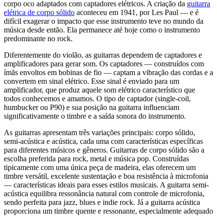
corpo oco adaptados com captadores elétricos. A criação da
guitarra
elétrica de corpo sólido
aconteceu em 1941, por Les Paul — e é
difícil exagerar o impacto que esse instrumento teve no mundo da
música desde então. Ela permanece até hoje como o instrumento
predominante no rock.
Diferentemente do violão, as guitarras dependem de captadores e
amplificadores para gerar som. Os captadores — construídos com
ímãs envoltos em bobinas de fio — captam a vibração das cordas e a
convertem em sinal elétrico. Esse sinal é enviado para um
amplificador, que produz aquele som elétrico característico que
todos conhecemos e amamos. O tipo de captador (single-coil,
humbucker ou P90) e sua posição na guitarra influenciam
significativamente o timbre e a saída sonora do instrumento.
As guitarras apresentam três variações principais: corpo sólido,
semi-acústica e acústica, cada uma com características específicas
para diferentes músicos e gêneros. Guitarras de corpo sólido são a
escolha preferida para rock, metal e música pop. Construídas
tipicamente com uma única peça de madeira, elas oferecem um
timbre versátil, excelente sustentação e boa resistência à microfonia
— características ideais para esses estilos musicais. A guitarra semi-
acústica equilibra ressonância natural com controle de microfonia,
sendo perfeita para jazz, blues e indie rock. Já a guitarra acústica
proporciona um timbre quente e ressonante, especialmente adequado