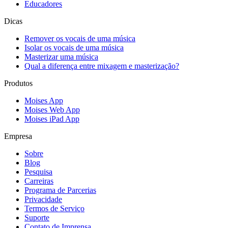
Educadores
Dicas
Remover os vocais de uma música
Isolar os vocais de uma música
Masterizar uma música
Qual a diferença entre mixagem e masterização?
Produtos
Moises App
Moises Web App
Moises iPad App
Empresa
Sobre
Blog
Pesquisa
Carreiras
Programa de Parcerias
Privacidade
Termos de Serviço
Suporte
Contato de Imprensa