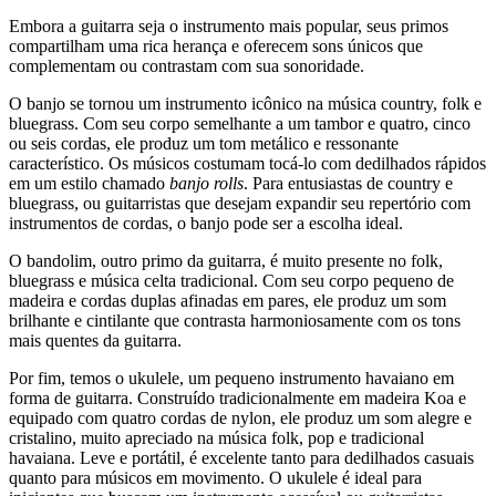
Embora a guitarra seja o instrumento mais popular, seus primos
compartilham uma rica herança e oferecem sons únicos que
complementam ou contrastam com sua sonoridade.
O banjo se tornou um instrumento icônico na música country, folk e
bluegrass. Com seu corpo semelhante a um tambor e quatro, cinco
ou seis cordas, ele produz um tom metálico e ressonante
característico. Os músicos costumam tocá-lo com dedilhados rápidos
em um estilo chamado
banjo rolls
. Para entusiastas de country e
bluegrass, ou guitarristas que desejam expandir seu repertório com
instrumentos de cordas, o banjo pode ser a escolha ideal.
O bandolim, outro primo da guitarra, é muito presente no folk,
bluegrass e música celta tradicional. Com seu corpo pequeno de
madeira e cordas duplas afinadas em pares, ele produz um som
brilhante e cintilante que contrasta harmoniosamente com os tons
mais quentes da guitarra.
Por fim, temos o ukulele, um pequeno instrumento havaiano em
forma de guitarra. Construído tradicionalmente em madeira Koa e
equipado com quatro cordas de nylon, ele produz um som alegre e
cristalino, muito apreciado na música folk, pop e tradicional
havaiana. Leve e portátil, é excelente tanto para dedilhados casuais
quanto para músicos em movimento. O ukulele é ideal para