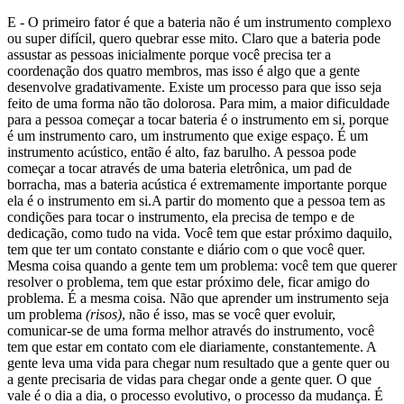
E - O primeiro fator é que a bateria não é um instrumento complexo
ou super difícil, quero quebrar esse mito. Claro que a bateria pode
assustar as pessoas inicialmente porque você precisa ter a
coordenação dos quatro membros, mas isso é algo que a gente
desenvolve gradativamente. Existe um processo para que isso seja
feito de uma forma não tão dolorosa. Para mim, a maior dificuldade
para a pessoa começar a tocar bateria é o instrumento em si, porque
é um instrumento caro, um instrumento que exige espaço. É um
instrumento acústico, então é alto, faz barulho. A pessoa pode
começar a tocar através de uma bateria eletrônica, um pad de
borracha, mas a bateria acústica é extremamente importante porque
ela é o instrumento em si.A partir do momento que a pessoa tem as
condições para tocar o instrumento, ela precisa de tempo e de
dedicação, como tudo na vida. Você tem que estar próximo daquilo,
tem que ter um contato constante e diário com o que você quer.
Mesma coisa quando a gente tem um problema: você tem que querer
resolver o problema, tem que estar próximo dele, ficar amigo do
problema. É a mesma coisa. Não que aprender um instrumento seja
um problema
(risos)
, não é isso, mas se você quer evoluir,
comunicar-se de uma forma melhor através do instrumento, você
tem que estar em contato com ele diariamente, constantemente. A
gente leva uma vida para chegar num resultado que a gente quer ou
a gente precisaria de vidas para chegar onde a gente quer. O que
vale é o dia a dia, o processo evolutivo, o processo da mudança. É