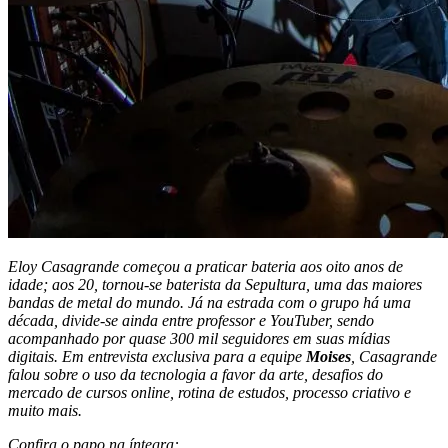
Eloy Casagrande começou a praticar bateria aos oito anos de
idade; aos 20, tornou-se baterista da Sepultura, uma das maiores
bandas de metal do mundo. Já na estrada com o grupo há uma
década, divide-se ainda entre professor e YouTuber, sendo
acompanhado por quase 300 mil seguidores em suas mídias
digitais. Em entrevista exclusiva para a equipe
Moises
, Casagrande
falou sobre o uso da tecnologia a favor da arte, desafios do
mercado de cursos online, rotina de estudos, processo criativo e
muito mais.
Confira o papo na íntegra: