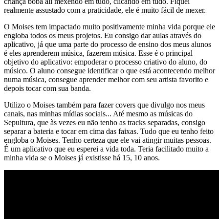
criança boba ali mexendo em tudo, clicando em tudo. Fiquei
realmente assustado com a praticidade, ele é muito fácil de mexer.
O Moises tem impactado muito positivamente minha vida porque ele
engloba todos os meus projetos. Eu consigo dar aulas através do
aplicativo, já que uma parte do processo de ensino dos meus alunos
é eles aprenderem música, fazerem música. Esse é o principal
objetivo do aplicativo: empoderar o processo criativo do aluno, do
músico. O aluno consegue identificar o que está acontecendo melhor
numa música, consegue aprender melhor com seu artista favorito e
depois tocar com sua banda.
Utilizo o Moises também para fazer covers que divulgo nos meus
canais, nas minhas mídias sociais... Até mesmo as músicas do
Sepultura, que às vezes eu não tenho as tracks separadas, consigo
separar a bateria e tocar em cima das faixas. Tudo que eu tenho feito
engloba o Moises. Tenho certeza que ele vai atingir muitas pessoas.
É um aplicativo que eu esperei a vida toda. Teria facilitado muito a
minha vida se o Moises já existisse há 15, 10 anos.