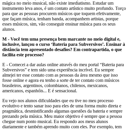
mágica no meio musical, não existe imediatismo. Estudar um
instrumento leva anos, é um contato artístico muito profundo. Torço
para que as pessoas procurem músicos que toquem efetivamente,
que façam música, tenham banda, acompanhem artistas, porque
esses músicos, sim, vão conseguir ensinar música para os seus
alunos.
M - Você tem uma presença bem marcante no meio digital e,
inclusive, lançou o curso ‘Bateria para Subversivos’. Ensinar à
distância tem apresentado desafios? Em contrapartida, o que
facilita este processo?
E - Comecei a dar aulas online através do meu portal “Bateria para
Subversivos” e tem sido uma experiência incrível. Eu sempre
almejei ter esse contato com as pessoas da área mesmo que isso
fosse online e agora eu tenho a sorte de ter contato com músicos
brasileiros, argentinos, colombianos, chilenos, mexicanos,
americanos, espanhóis... E é sensacional.
Eu vejo nos alunos dificuldades que eu tive no meu processo
evolutivo e tento sanar isso para eles de uma forma muito direta e
pragmática, desmistificando algumas questões da bateria e sempre
prezando pela música. Meu maior objetivo é sempre que a pessoa
chegue num ponto musical. Eu respondo aos meus alunos
diariamente e também aprendo muito com eles. Por exemplo, tem