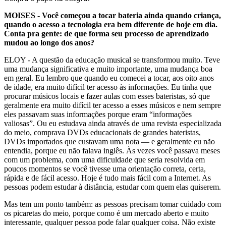
MOISES - Você começou a tocar bateria ainda quando criança,
quando o acesso a tecnologia era bem diferente de hoje em dia.
Conta pra gente: de que forma seu processo de aprendizado
mudou ao longo dos anos?
ELOY - A questão da educação musical se transformou muito. Teve
uma mudança significativa e muito importante, uma mudança boa
em geral. Eu lembro que quando eu comecei a tocar, aos oito anos
de idade, era muito difícil ter acesso às informações. Eu tinha que
procurar músicos locais e fazer aulas com esses bateristas, só que
geralmente era muito difícil ter acesso a esses músicos e nem sempre
eles passavam suas informações porque eram “informações
valiosas”. Ou eu estudava ainda através de uma revista especializada
do meio, comprava DVDs educacionais de grandes bateristas,
DVDs importados que custavam uma nota — e geralmente eu não
entendia, porque eu não falava inglês. Às vezes você passava meses
com um problema, com uma dificuldade que seria resolvida em
poucos momentos se você tivesse uma orientação correta, certa,
rápida e de fácil acesso. Hoje é tudo mais fácil com a Internet. As
pessoas podem estudar à distância, estudar com quem elas quiserem.
Mas tem um ponto também: as pessoas precisam tomar cuidado com
os picaretas do meio, porque como é um mercado aberto e muito
interessante, qualquer pessoa pode falar qualquer coisa. Não existe