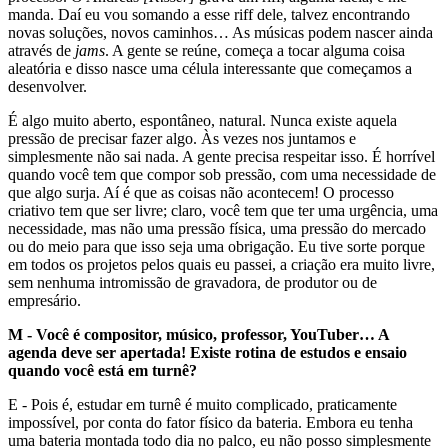
manda. Daí eu vou somando a esse riff dele, talvez encontrando
novas soluções, novos caminhos… As músicas podem nascer ainda
através de
jams
. A gente se reúne, começa a tocar alguma coisa
aleatória e disso nasce uma célula interessante que começamos a
desenvolver.
É algo muito aberto, espontâneo, natural. Nunca existe aquela
pressão de precisar fazer algo. Às vezes nos juntamos e
simplesmente não sai nada. A gente precisa respeitar isso. É horrível
quando você tem que compor sob pressão, com uma necessidade de
que algo surja. Aí é que as coisas não acontecem! O processo
criativo tem que ser livre; claro, você tem que ter uma urgência, uma
necessidade, mas não uma pressão física, uma pressão do mercado
ou do meio para que isso seja uma obrigação. Eu tive sorte porque
em todos os projetos pelos quais eu passei, a criação era muito livre,
sem nenhuma intromissão de gravadora, de produtor ou de
empresário.
M - Você é compositor, músico, professor, YouTuber… A
agenda deve ser apertada! Existe rotina de estudos e ensaio
quando você está em turnê?
E - Pois é, estudar em turnê é muito complicado, praticamente
impossível, por conta do fator físico da bateria. Embora eu tenha
uma bateria montada todo dia no palco, eu não posso simplesmente