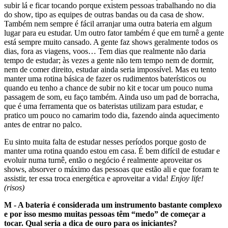
subir lá e ficar tocando porque existem pessoas trabalhando no dia
do show, tipo as equipes de outras bandas ou da casa de show.
Também nem sempre é fácil arranjar uma outra bateria em algum
lugar para eu estudar. Um outro fator também é que em turnê a gente
está sempre muito cansado. A gente faz shows geralmente todos os
dias, fora as viagens, voos… Tem dias que realmente não daria
tempo de estudar; às vezes a gente não tem tempo nem de dormir,
nem de comer direito, estudar ainda seria impossível. Mas eu tento
manter uma rotina básica de fazer os rudimentos baterísticos ou
quando eu tenho a chance de subir no kit e tocar um pouco numa
passagem de som, eu faço também. Ainda uso um pad de borracha,
que é uma ferramenta que os bateristas utilizam para estudar, e
pratico um pouco no camarim todo dia, fazendo ainda aquecimento
antes de entrar no palco.
Eu sinto muita falta de estudar nesses períodos porque gosto de
manter uma rotina quando estou em casa. É bem difícil de estudar e
evoluir numa turnê, então o negócio é realmente aproveitar os
shows, absorver o máximo das pessoas que estão ali e que foram te
assistir, ter essa troca energética e aproveitar a vida!
Enjoy life!
(risos)
M - A bateria é considerada um instrumento bastante complexo
e por isso mesmo muitas pessoas têm “medo” de começar a
tocar. Qual seria a dica de ouro para os iniciantes?