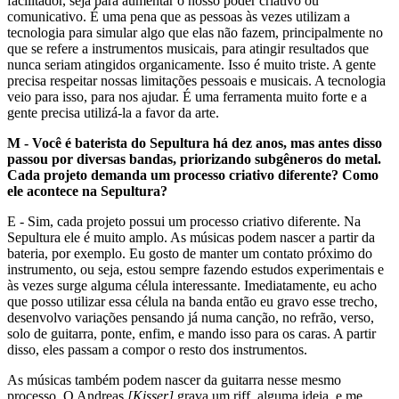
facilitador, seja para aumentar o nosso poder criativo ou
comunicativo. É uma pena que as pessoas às vezes utilizam a
tecnologia para simular algo que elas não fazem, principalmente no
que se refere a instrumentos musicais, para atingir resultados que
nunca seriam atingidos organicamente. Isso é muito triste. A gente
precisa respeitar nossas limitações pessoais e musicais. A tecnologia
veio para isso, para nos ajudar. É uma ferramenta muito forte e a
gente precisa utilizá-la a favor da arte.
M - Você é baterista do Sepultura há dez anos, mas antes disso
passou por diversas bandas, priorizando subgêneros do metal.
Cada projeto demanda um processo criativo diferente? Como
ele acontece na Sepultura?
E - Sim, cada projeto possui um processo criativo diferente. Na
Sepultura ele é muito amplo. As músicas podem nascer a partir da
bateria, por exemplo. Eu gosto de manter um contato próximo do
instrumento, ou seja, estou sempre fazendo estudos experimentais e
às vezes surge alguma célula interessante. Imediatamente, eu acho
que posso utilizar essa célula na banda então eu gravo esse trecho,
desenvolvo variações pensando já numa canção, no refrão, verso,
solo de guitarra, ponte, enfim, e mando isso para os caras. A partir
disso, eles passam a compor o resto dos instrumentos.
As músicas também podem nascer da guitarra nesse mesmo
processo. O Andreas
[Kisser]
grava um riff, alguma ideia, e me