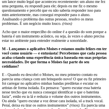
um lance muito legal que aconteceu recentemente: um aluno me fez
uma pergunta, eu respondi para ele; depois eu me fiz o mesmo
questionamento e percebi que eu não saberia responder isso para
mim anteriormente, mas consegui responder para o aluno.
Analisando o problema das outras pessoas, resolvo os meus
problemas. É um negócio muito louco.
(risos)
Acho que o maior empecilho do online é a questão do som porque a
bateria é um instrumento acústico, ou seja, às vezes o aluno precisa
estar no ambiente para entender realmente a sonoridade.
M - Lançamos o aplicativo Moises e estamos muito felizes em ter
você como usuário — e entusiasta! Percebemos que cada pessoa
acaba criando uma experiência única baseada em suas próprias
necessidades. De que forma o Moises faz parte do seu
cotidiano?
E - Quando eu descobri o Moises, no meu primeiro contato eu
parecia uma criança com um brinquedo novo! O que eu fiz primeiro
foi carregar no aplicativo minhas bandas prediletas e escutar os
artistas de forma isolada. Eu pensava: "quero escutar essa bateria
nesse trecho que eu nunca consegui identificar o que o baterista
fazia”, então eu ia lá e reduzia o volume dos outros instrumentos.
Ou ainda "quero escutar a voz desse cara isolada, só a track vocal.
Peraí, deixa eu tirar os outros instrumentos”
(risos)
. Eu parecia uma