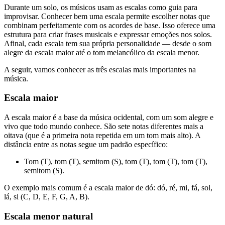
Durante um solo, os músicos usam as escalas como guia para
improvisar. Conhecer bem uma escala permite escolher notas que
combinam perfeitamente com os acordes de base. Isso oferece uma
estrutura para criar frases musicais e expressar emoções nos solos.
Afinal, cada escala tem sua própria personalidade — desde o som
alegre da escala maior até o tom melancólico da escala menor.
A seguir, vamos conhecer as três escalas mais importantes na
música.
Escala maior
A escala maior é a base da música ocidental, com um som alegre e
vivo que todo mundo conhece. São sete notas diferentes mais a
oitava (que é a primeira nota repetida em um tom mais alto). A
distância entre as notas segue um padrão específico:
Tom (T), tom (T), semitom (S), tom (T), tom (T), tom (T),
semitom (S).
O exemplo mais comum é a escala maior de dó: dó, ré, mi, fá, sol,
lá, si (C, D, E, F, G, A, B).
Escala menor natural