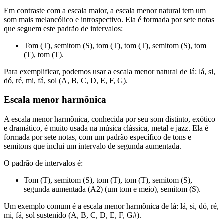
Em contraste com a escala maior, a escala menor natural tem um
som mais melancólico e introspectivo. Ela é formada por sete notas
que seguem este padrão de intervalos:
Tom (T), semitom (S), tom (T), tom (T), semitom (S), tom
(T), tom (T).
Para exemplificar, podemos usar a escala menor natural de lá: lá, si,
dó, ré, mi, fá, sol (A, B, C, D, E, F, G).
Escala menor harmônica
A escala menor harmônica, conhecida por seu som distinto, exótico
e dramático, é muito usada na música clássica, metal e jazz. Ela é
formada por sete notas, com um padrão específico de tons e
semitons que inclui um intervalo de segunda aumentada.
O padrão de intervalos é:
Tom (T), semitom (S), tom (T), tom (T), semitom (S),
segunda aumentada (A2) (um tom e meio), semitom (S).
Um exemplo comum é a escala menor harmônica de lá: lá, si, dó, ré,
mi, fá, sol sustenido (A, B, C, D, E, F, G#).