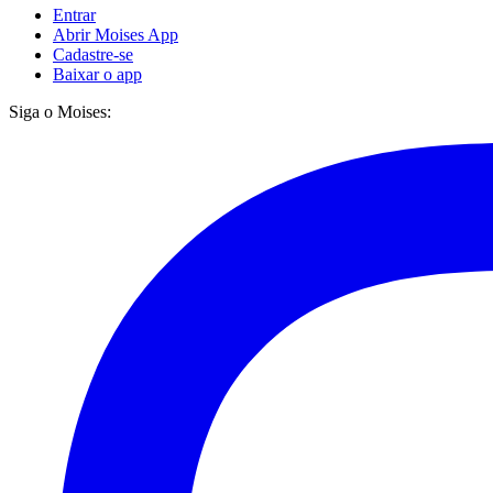
Entrar
Abrir Moises App
Cadastre-se
Baixar o app
Siga o Moises: