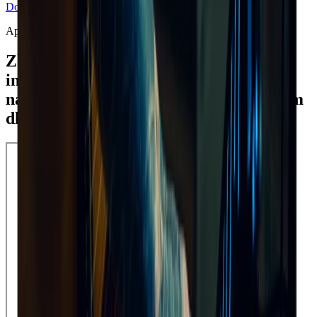
Download
Desktop App
Aplikacja dla Muzyków
Zbadaj nowy świat kreatywności i
innowacji z Moises -
najnowocześniejszym oprogramowaniem
dla muzyków.