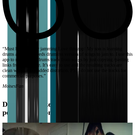
“The Best for rehearsal It works exactly as it claims. Been playing
music for 20 years and I’ve never used anything like it ever. It’s
amazing.”
EmmryFLopez
Dołącz do naszego światowego zespołu
ponad 70 milionów miłośników muzyki.