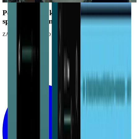
Pozwól swojej kreatywności płynąć i
spełniaj swoje muzyczne marzenia!
ZACZNIJ ZA DARMO JUŻ DZIŚ!