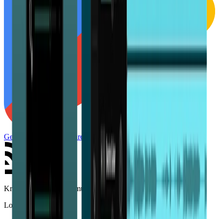
Get it on
Google Play
Zarejestruj się
Kreatywny zestaw dla muzyków
Locale