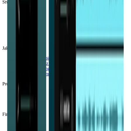
Stworzona dla
Perkusiści
Wokaliści
Basiści
Gitarzyści
Producenci
Nauczyciele
Jak
Usunąć wokal z piosenki
Wydzielić wokal z utworu
Dokonać masteringu piosenki
Jaka jest różnica między miksowaniem a masteringiem?
Produkty
Moises App
Moises Web App
Moises iPad App
Firma
Informacje
Blog