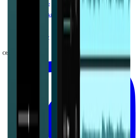
Badania naukowe
Kariera
Program partnerski
Prywatność
Regulamin
Wsparcie
Kontakt dla prasy
Patenty
Obserwuj Moises: