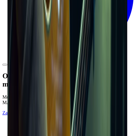
Ostateczne oprogramowanie dla
muzyków
Moises jest dostępny w kilku wersjach: iOS, Android, Web, PC,
MAC, Desktop i więcej!
Zacznij za darmo