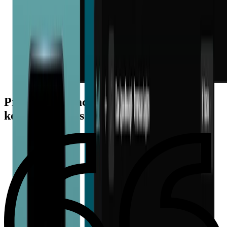
Przeczytaj, dlaczego miliony muzyków
kochają Moises App