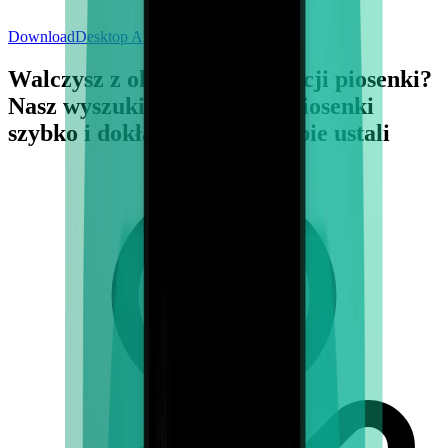
Download
Desktop App
Walczysz z określeniem tonacji piosenki?
Nasz wyszukiwarka klucza piosenki
szybko i dokładnie to dla ciebie ustali