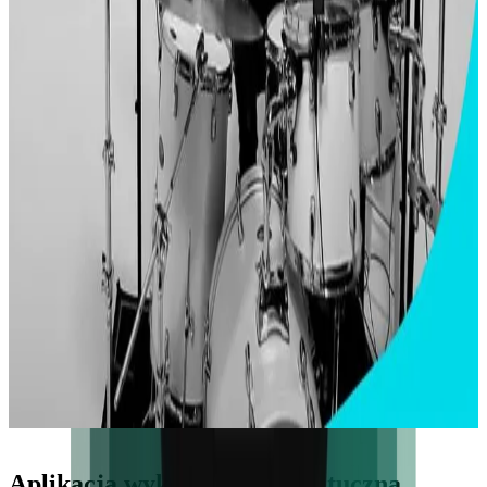
Ricky Ficarelli
Niezależny perkusista i twórca online, który już na początku przykuł
uwagę tysięcy młodych, entuzjastycznych followersów na YouTube
Aplikacja wykorzystująca sztuczną