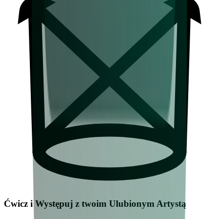
Ćwicz i Występuj z twoim Ulubionym Artystą