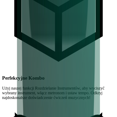
Perfekcyjne Kombo
Użyj naszej funkcji Rozdzielanie Instrumentów, aby wyciszyć
wybrany instrument, włącz metronom i ustaw tempo. Odkryj
najdoskonalsze doświadczenie ćwiczeń muzycznych!