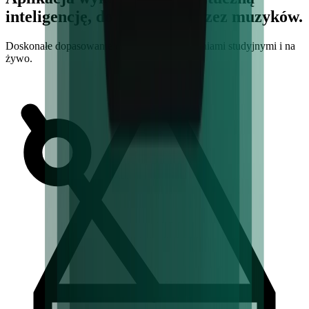
inteligencję, doskonalona przez muzyków.
Doskonałe dopasowanie dla ćwiczeń z nagraniami studyjnymi i na
żywo.