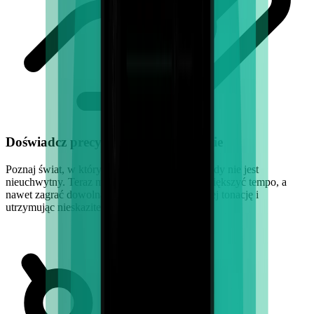
Doświadcz precyzji na twoje polecenie
Poznaj świat, w którym puls twojej melodii nigdy nie jest
nieuchwytny. Teraz możesz zmniejszyć lub zwiększyć tempo, a
nawet zagrać dowolną piosenkę, zachowując jej tonację i
utrzymując nieskazitelną jakość.