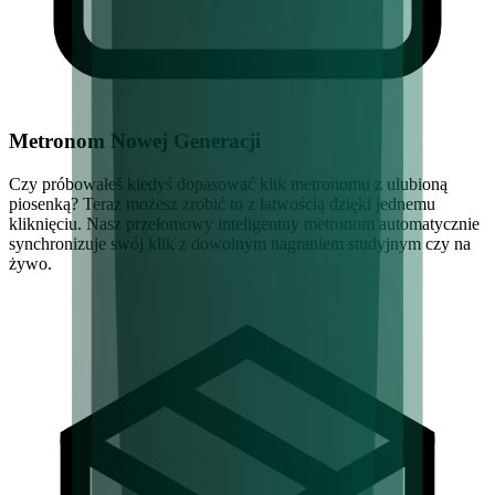
Metronom Nowej Generacji
Czy próbowałeś kiedyś dopasować klik metronomu z ulubioną
piosenką? Teraz możesz zrobić to z łatwością dzięki jednemu
kliknięciu. Nasz przełomowy inteligentny metronom automatycznie
synchronizuje swój klik z dowolnym nagraniem studyjnym czy na
żywo.