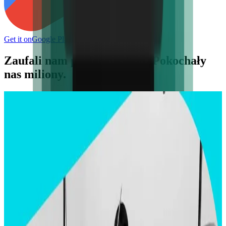
Get it on
Google Play
Zarejestruj się
Zaufali nam profesjonaliści. Pokochały
nas miliony.