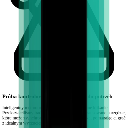
Próba kontrolowana i dostosowana do potrzeb
Inteligentny metronom to nie jest twoje codzienne klikanie.
Przekształciliśmy tradycyjny metronom w zaawansowane narzędzie,
które może zsynchronizować się z twoją muzyką, pomagając ci grać
z idealnym wyczuciem czasu i precyzją.