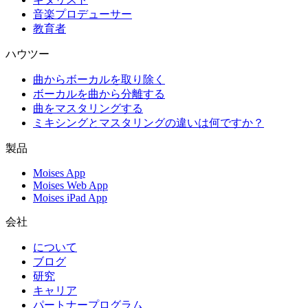
音楽プロデューサー
教育者
ハウツー
曲からボーカルを取り除く
ボーカルを曲から分離する
曲をマスタリングする
ミキシングとマスタリングの違いは何ですか？
製品
Moises App
Moises Web App
Moises iPad App
会社
について
ブログ
研究
キャリア
パートナープログラム