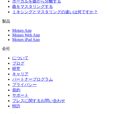
ボーカルを曲から分離する
曲をマスタリングする
ミキシングとマスタリングの違いは何ですか？
製品
Moises App
Moises Web App
Moises iPad App
会社
について
ブログ
研究
キャリア
パートナープログラム
プライバシー
規約
サポート
プレスに関するお問い合わせ
特許