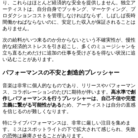
り、これらはほとんど経済的な安全を提供しません。独立ア
ーティストは、自分自身でブッキング、マーケティング、プ
ロダクションコストを管理しなければならず、しばしば長時
間働かねばならないのに、安定した収入が保証されることは
ありません。
次の給料がいつ来るのか分からないという不確実性が、慢性
的な経済的ストレスを引き起こし、多くのミュージシャンを
立ち直るためだけに追加の仕事を受けざるを得ない状況に追
い込むことがあります。
パフォーマンスの不安と創造的プレッシャー
音楽は非常に個人的なものであり、リリースやパフォーマン
ス、コラボレーションのたびに期待が伴います。
高水準で創
作しパフォーマンスを行うプレッシャーは、自己不信や完璧
主義に繋がる可能性がある
ため、アーティストは自分の直感
を信じるのが難しくなります。
特にライブパフォーマンスは、非常に厳しい注目を集めま
す。ミスはスポットライトの下で拡大されて感じられ、失敗
の恐怖は麻痺させることがあります。