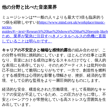
他の分野と比べた音楽業界
ミュージシャンは**一般の人々よりも最大で3倍も臨床的う
つ病を経験しやすい](
https://www.mind.org.uk/workplace/music-
sector-
guides/#:~:text=Research%20has%20shown%20that%20people,like
ため、業界が緊急に注目すべきメンタルヘルスの危機に直面
していることは明らかです。
キャリアの不安定さと極端な感情的露出
の組み合わせが、こ
の分野を特別に挑戦的にしています。ほとんどの仕事とは異
なり、音楽における成功は単なるスキルだけでなく、個人的
な表現にも依存しており、そのためアーティストは批判や自
己不信に対して脆弱になりがちです。一方で、創造性を燃料
とする感受性は心理的な影響も増幅させ、挫折、経済的な苦
境、そして公的な監視をより一層圧倒的なものにします。
経済的な安全、構造化された労働環境、そして長期的なキャ
リアの安定が不足しているため、この圧力がさらに増し、不
安とバーンアウトが常態化している高ストレスな雰囲気を生
み出しています。