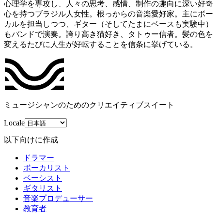
心理学を専攻し、人々の思考、感情、制作の趣向に深い好奇
心を持つブラジル人女性。根っからの音楽愛好家。主にボー
カルを担当しつつ、ギター（そしてたまにベースも実験中）
もバンドで演奏。誇り高き猫好き、タトゥー信者。髪の色を
変えるたびに人生が好転することを信条に挙げている。
ミュージシャンのためのクリエイティブスイート
Locale
以下向けに作成
ドラマー
ボーカリスト
ベーシスト
ギタリスト
音楽プロデューサー
教育者