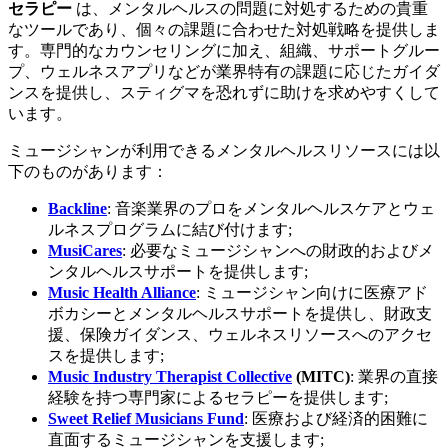
セラピー
は、メンタルヘルスの問題に対処するための貴重
なツールであり、個々の課題に合わせた対処戦略を提供しま
す。専門的なカウンセリングに加え、組織、サポートグルー
プ、ウェルネスアプリなどが業界特有の課題に応じたガイダ
ンスを提供し、スティグマを恐れずに助けを求めやすくして
います。
ミュージシャンが利用できるメンタルヘルスリソースには以
下のものがあります：
Backline
: 音楽業界のプロをメンタルヘルスケアとウェ
ルネスプログラムに結び付けます;
MusiCares
: 必要なミュージシャンへの財政的およびメ
ンタルヘルスサポートを提供します;
Music Health Alliance
: ミュージシャン向けに医療アド
ボカシーとメンタルヘルスサポートを提供し、財政支
援、保険ガイダンス、ウェルネスリソースへのアクセ
スを提供します;
Music Industry Therapist Collective
(MITC)
: 業界の直接
経験を持つ専門家によるセラピーを提供します;
Sweet Relief Musicians Fund
: 医療および経済的困難に
直面するミュージシャンを支援します;