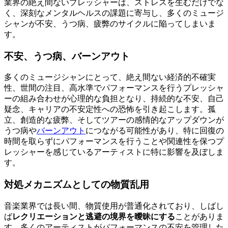
業界の絶え間ないプレッシャーは、ストレスを生むだけでな
く、深刻なメンタルヘルスの課題に寄与し、多くのミュージ
シャンが不安、うつ病、疲弊のサイクルに陥ってしまいま
す。
不安、うつ病、バーンアウト
多くのミュージシャンにとって、絶え間ない経済的不確実
性、世間の注目、高水準でパフォーマンスを行うプレッシャ
ーの組み合わせが心理的な負担となり、持続的な不安、自己
疑念、キャリアの不安定性への恐怖を引き起こします。孤
立、創造的な疲弊、そしてツアーの感情的なアップダウンが
うつ病や
バーンアウト
につながる可能性があり、特に回復の
時間を取らずにパフォーマンスを行うことや関連性を保つプ
レッシャーを感じているアーティストに特に影響を及ぼしま
す。
対処メカニズムとしての物質乱用
音楽業界では長い間、物質使用が普通化されており、しばし
ば
レクリエーションと逃避の境界を曖昧にする
ことがありま
す。多くのアーティストがパフォーマンスの不安を管理した