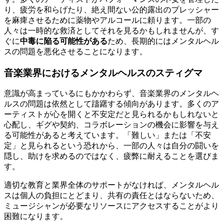
り、疲労を和らげたり、絶え間ない公的露出のプレッシャー
を麻痺させるために薬物やアルコールに頼ります。一部の
人々は一時的な救済としてそれを見るかもしれませんが、す
ぐに
中毒に陥る可能性がある
ため、長期的にはメンタルヘル
スの問題を悪化させることになります。
音楽業界におけるメンタルヘルスのスティグマ
意識が高まっているにもかかわらず、音楽業界のメンタルヘ
ルスの問題は依然として躊躇する傾向があります。多くのア
ーティストが心を開くと不安定だと見られるかもしれないと
心配し、ギグや契約、コラボレーションの機会に影響を与え
る可能性があると考えています。「難しい」または「不安
定」と見られるという恐れから、一部の人々は自分の闘いを
隠し、助けを求めるのではなく、疲弊に耐えることを選びま
す。
適切な教育と業界全体のサポートがなければ、メンタルヘル
スは個人の負担にとどまり、共有の責任とはならないため、
ミュージシャンが必要なリソースにアクセスすることがより
困難になります。