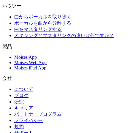
ハウツー
曲からボーカルを取り除く
ボーカルを曲から分離する
曲をマスタリングする
ミキシングとマスタリングの違いは何ですか？
製品
Moises App
Moises Web App
Moises iPad App
会社
について
ブログ
研究
キャリア
パートナープログラム
プライバシー
規約
サポート