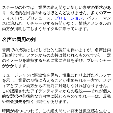
ステージの外では、業界の絶え間ない新しい素材の要求があ
り、創造的な回復の余地はほとんどありません。多くのアー
ティストは、プロデュース、
プロモーション
、パフォーマン
スに追われ、リチャージする時間がなく、情熱とメンタルの
両方が消耗してしまうサイクルに陥っています。
名声の両刃の剣
音楽での成功はしばしば公的な認知を伴いますが、名声は両
刃の剣です。ファンからの支持は報われるものですが、一定
のイメージを維持するために常に注目を浴び、プレッシャー
がかかります。
ミュージシャンは関連性を保ち、慎重に作り上げたペルソナ
を示し、業界の期待に応えることが求められる一方で、メデ
ィアとファン両方からの批判に対処しなければなりません。
この認識されたアイデンティティからの逸脱——それが個人
的な選択や芸術的な方向性に関わるものであれ——は、反発
や機会損失を招く可能性があります。
時間が経つにつれて、この絶え間ない露出は孤立感を生むこ