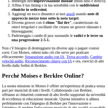
Immergiti nell'
improvvisazione modale
(modi lidio e dorico);
Affina il tuo timing e la tua sensibilità con le
suddivisioni
ritmiche in sedicesimi
;
Aggiungi un tocco dinamico ai tuoi
assoli
usando
note di
approccio mezzo tono sotto la nota target
;
Diventa groove con il
ritmo "flat tire"
, caratterizzato da
ottavi irregolari e oscillanti che creano un groove rilassato e
blueseggiante;
Padroneggia i cambi di jazz suonando le
radici e le terze su
una progressione 2-5-1.
Non c'è bisogno di destreggiarsi tra diverse app o pagare costosi
corsi. Con Moises, ottieni tutto ciò che serve per praticare
efficacemente:
Separazione audio con IA
,
Trova accordo
,
Cambio
velocità audio
,
Riconoscimento chiave con IA
e ora, esercizi di alto
livello dalla Setlist di Berklee.
Perché Moises e Berklee Online?
La nostra missione in Moises è offrire un'esperienza di pratica senza
pari per musicisti di tutti i livelli. Collaborando con Berklee,
offriamo ai chitarristi contenuti di alto livello supportati da un'eredità
di eccellenza in educazione musicale. Questa iniziativa si allinea
perfettamente con l'impegno di Berklee per l'innovazione e
l'obiettivo di rendere l'educazione musicale di alta qualità accessibile