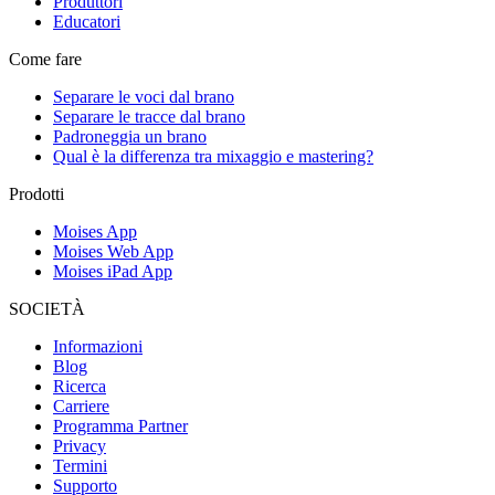
Produttori
Educatori
Come fare
Separare le voci dal brano
Separare le tracce dal brano
Padroneggia un brano
Qual è la differenza tra mixaggio e mastering?
Prodotti
Moises App
Moises Web App
Moises iPad App
SOCIETÀ
Informazioni
Blog
Ricerca
Carriere
Programma Partner
Privacy
Termini
Supporto