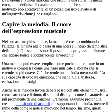
La melodia è la linea musicale che racconta una storia, trasmette
emozioni e definisce il carattere di un brano, che si tratti di un
motivetto pop accattivante, di un pezzo classico elevato o di
un'improvvisazione jazz complessa.
Capire la melodia: Il cuore
dell'espressione musicale
Nel suo aspetto più semplice, la melodia è creata combinando
l'altezza (la tonalità alta o bassa di una nota) e il ritmo (la tempistica
delle note). Queste note sono disposte in una progressione lineare
che appare logica e soddisfacente all'orecchio.
Una melodia può essere semplice come poche note ripetute in un
motivo o complessa come una frase musicale elaborata che si
estende su più ottave. Ciò che rende una melodia memorabile è la
sua capacità di evocare emozioni, che siano gioia, tristezza,
eccitazione o nostalgia.
Anche se la melodia lavora di pari passo con altri elementi musicali
come l'armonia e il ritmo, di solito si distingue come la caratteristica
più prominente di una canzone. L'armonia aggiunge profondità,
creando
uno sfondo di accordi
che supportano la melodia, mentre il
ritmo detta come le note si muovono nel tempo. Insieme, questi