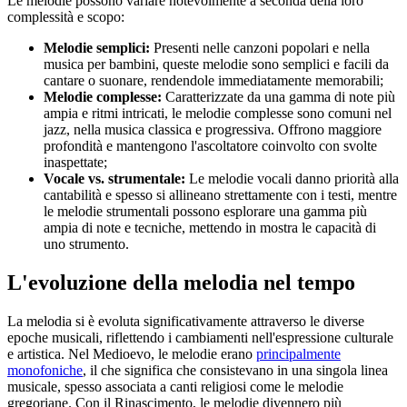
Le melodie possono variare notevolmente a seconda della loro
complessità e scopo:
Melodie semplici:
Presenti nelle canzoni popolari e nella
musica per bambini, queste melodie sono semplici e facili da
cantare o suonare, rendendole immediatamente memorabili;
Melodie complesse:
Caratterizzate da una gamma di note più
ampia e ritmi intricati, le melodie complesse sono comuni nel
jazz, nella musica classica e progressiva. Offrono maggiore
profondità e mantengono l'ascoltatore coinvolto con svolte
inaspettate;
Vocale vs. strumentale:
Le melodie vocali danno priorità alla
cantabilità e spesso si allineano strettamente con i testi, mentre
le melodie strumentali possono esplorare una gamma più
ampia di note e tecniche, mettendo in mostra le capacità di
uno strumento.
L'evoluzione della melodia nel tempo
La melodia si è evoluta significativamente attraverso le diverse
epoche musicali, riflettendo i cambiamenti nell'espressione culturale
e artistica. Nel Medioevo, le melodie erano
principalmente
monofoniche
, il che significa che consistevano in una singola linea
musicale, spesso associata a canti religiosi come le melodie
gregoriane. Con il Rinascimento, le melodie divennero più