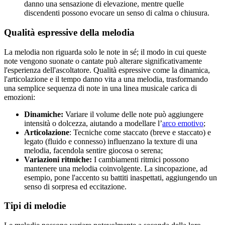
danno una sensazione di elevazione, mentre quelle
discendenti possono evocare un senso di calma o chiusura.
Qualità espressive della melodia
La melodia non riguarda solo le note in sé; il modo in cui queste
note vengono suonate o cantate può alterare significativamente
l'esperienza dell'ascoltatore. Qualità espressive come la dinamica,
l'articolazione e il tempo danno vita a una melodia, trasformando
una semplice sequenza di note in una linea musicale carica di
emozioni:
Dinamiche:
Variare il volume delle note può aggiungere
intensità o dolcezza, aiutando a modellare l’
arco emotivo
;
Articolazione
: Tecniche come staccato (breve e staccato) e
legato (fluido e connesso) influenzano la texture di una
melodia, facendola sentire giocosa o serena;
Variazioni ritmiche:
I cambiamenti ritmici possono
mantenere una melodia coinvolgente. La sincopazione, ad
esempio, pone l'accento su battiti inaspettati, aggiungendo un
senso di sorpresa ed eccitazione.
Tipi di melodie