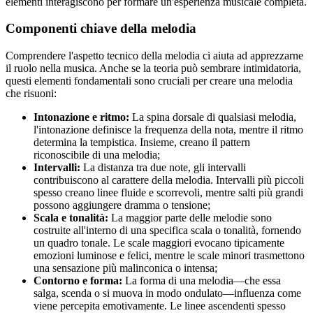
elementi interagiscono per formare un'esperienza musicale completa.
Componenti chiave della melodia
Comprendere l'aspetto tecnico della melodia ci aiuta ad apprezzarne
il ruolo nella musica. Anche se la teoria può sembrare intimidatoria,
questi elementi fondamentali sono cruciali per creare una melodia
che risuoni:
Intonazione e ritmo:
La spina dorsale di qualsiasi melodia,
l'intonazione definisce la frequenza della nota, mentre il ritmo
determina la tempistica. Insieme, creano il pattern
riconoscibile di una melodia;
Intervalli:
La distanza tra due note, gli intervalli
contribuiscono al carattere della melodia. Intervalli più piccoli
spesso creano linee fluide e scorrevoli, mentre salti più grandi
possono aggiungere dramma o tensione;
Scala e tonalità:
La maggior parte delle melodie sono
costruite all'interno di una specifica scala o tonalità, fornendo
un quadro tonale. Le scale maggiori evocano tipicamente
emozioni luminose e felici, mentre le scale minori trasmettono
una sensazione più malinconica o intensa;
Contorno e forma:
La forma di una melodia—che essa
salga, scenda o si muova in modo ondulato—influenza come
viene percepita emotivamente. Le linee ascendenti spesso