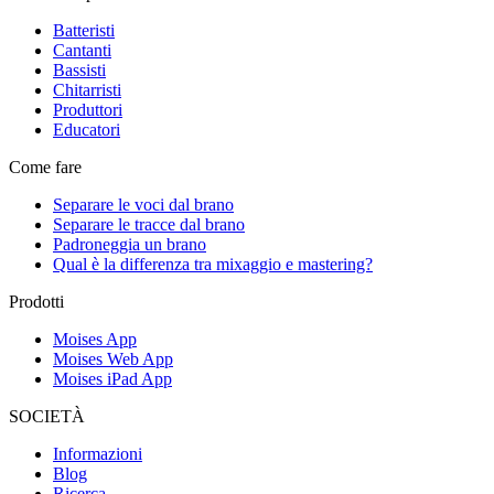
Batteristi
Cantanti
Bassisti
Chitarristi
Produttori
Educatori
Come fare
Separare le voci dal brano
Separare le tracce dal brano
Padroneggia un brano
Qual è la differenza tra mixaggio e mastering?
Prodotti
Moises App
Moises Web App
Moises iPad App
SOCIETÀ
Informazioni
Blog
Ricerca