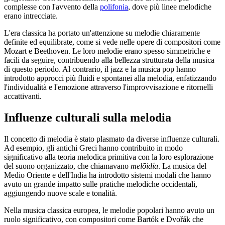
complesse con l'avvento della
polifonia
, dove più linee melodiche
erano intrecciate.
L'era classica ha portato un'attenzione su melodie chiaramente
definite ed equilibrate, come si vede nelle opere di compositori come
Mozart e Beethoven. Le loro melodie erano spesso simmetriche e
facili da seguire, contribuendo alla bellezza strutturata della musica
di questo periodo. Al contrario, il jazz e la musica pop hanno
introdotto approcci più fluidi e spontanei alla melodia, enfatizzando
l'individualità e l'emozione attraverso l'improvvisazione e ritornelli
accattivanti.
Influenze culturali sulla melodia
Il concetto di melodia è stato plasmato da diverse influenze culturali.
Ad esempio, gli antichi Greci hanno contribuito in modo
significativo alla teoria melodica primitiva con la loro esplorazione
del suono organizzato, che chiamavano
melōidía
. La musica del
Medio Oriente e dell'India ha introdotto sistemi modali che hanno
avuto un grande impatto sulle pratiche melodiche occidentali,
aggiungendo nuove scale e tonalità.
Nella musica classica europea, le melodie popolari hanno avuto un
ruolo significativo, con compositori come Bartók e Dvořák che