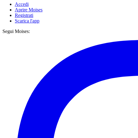
Accedi
Aprire Moises
Registrati
Scarica l'app
Segui Moises: