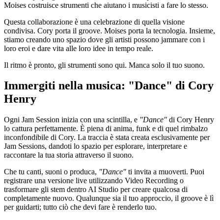
Moises costruisce strumenti che aiutano i musicisti a fare lo stesso.
Questa collaborazione è una celebrazione di quella visione
condivisa. Cory porta il groove. Moises porta la tecnologia. Insieme,
stiamo creando uno spazio dove gli artisti possono jammare con i
loro eroi e dare vita alle loro idee in tempo reale.
Il ritmo è pronto, gli strumenti sono qui. Manca solo il tuo suono.
Immergiti nella musica: "Dance" di Cory
Henry
Ogni Jam Session inizia con una scintilla, e
"Dance"
di Cory Henry
lo cattura perfettamente. È piena di anima, funk e di quel rimbalzo
inconfondibile di Cory. La traccia è stata creata esclusivamente per
Jam Sessions, dandoti lo spazio per esplorare, interpretare e
raccontare la tua storia attraverso il suono.
Che tu canti, suoni o produca,
"Dance"
ti invita a muoverti. Puoi
registrare una versione live utilizzando Video Recording o
trasformare gli stem dentro AI Studio per creare qualcosa di
completamente nuovo. Qualunque sia il tuo approccio, il groove è lì
per guidarti; tutto ciò che devi fare è renderlo tuo.