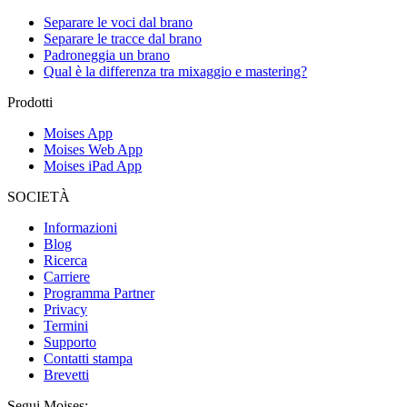
Separare le voci dal brano
Separare le tracce dal brano
Padroneggia un brano
Qual è la differenza tra mixaggio e mastering?
Prodotti
Moises App
Moises Web App
Moises iPad App
SOCIETÀ
Informazioni
Blog
Ricerca
Carriere
Programma Partner
Privacy
Termini
Supporto
Contatti stampa
Brevetti
Segui Moises: