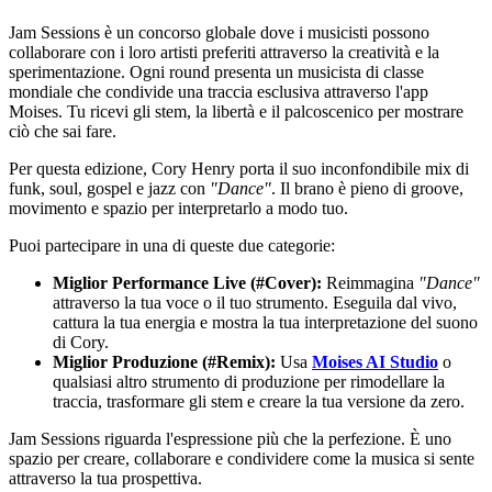
Jam Sessions è un concorso globale dove i musicisti possono
collaborare con i loro artisti preferiti attraverso la creatività e la
sperimentazione. Ogni round presenta un musicista di classe
mondiale che condivide una traccia esclusiva attraverso l'app
Moises. Tu ricevi gli stem, la libertà e il palcoscenico per mostrare
ciò che sai fare.
Per questa edizione, Cory Henry porta il suo inconfondibile mix di
funk, soul, gospel e jazz con
"Dance"
. Il brano è pieno di groove,
movimento e spazio per interpretarlo a modo tuo.
Puoi partecipare in una di queste due categorie:
Miglior Performance Live (#Cover):
Reimmagina
"Dance"
attraverso la tua voce o il tuo strumento. Eseguila dal vivo,
cattura la tua energia e mostra la tua interpretazione del suono
di Cory.
Miglior Produzione (#Remix):
Usa
Moises AI Studio
o
qualsiasi altro strumento di produzione per rimodellare la
traccia, trasformare gli stem e creare la tua versione da zero.
Jam Sessions riguarda l'espressione più che la perfezione. È uno
spazio per creare, collaborare e condividere come la musica si sente
attraverso la tua prospettiva.