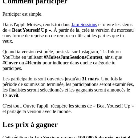
Comment participer
Participer est simple.
Dans l'appli Moises, rends-toi dans
Jam Sessions
et ouvre les stems
de
« Beat Yourself Up »
. À partir de là, crée ta version du morceau
sous forme de reprise ou de remix en utilisant les parties que tu
veux.
Quand ta version est prête, poste-la sur Instagram, TikTok ou
YouTube en utilisant
#MoisesJamSessionsContest
, ainsi que
#Cover
ou
#Remix
pour indiquer dans quelle catégorie tu
participes.
Les participations sont ouvertes jusqu'au
31 mars
. Une fois la
période de soumission terminée, les participations seront examinées,
les finalistes seront sélectionnés et les gagnants seront annoncés le
17 avril
.
C'est tout. Ouvre l'appli, récupère les stems de « Beat Yourself Up »
et partage ta version avec le monde.
Les prix à gagner
Cette édition de Jam Sessions propose
100 000 $ de prix au total
,