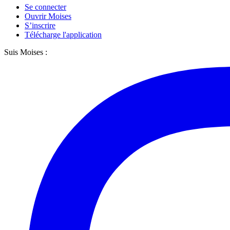
Se connecter
Ouvrir Moises
S’inscrire
Télécharge l'application
Suis Moises :