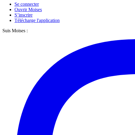
Se connecter
Ouvrir Moises
S’inscrire
Télécharge l'application
Suis Moises :