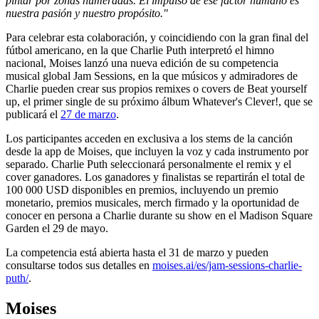
pintar por zonas numeradas. El impulso de ese factor humano es
nuestra pasión y nuestro propósito."
Para celebrar esta colaboración, y coincidiendo con la gran final del
fútbol americano, en la que Charlie Puth interpretó el himno
nacional, Moises lanzó una nueva edición de su competencia
musical global Jam Sessions, en la que músicos y admiradores de
Charlie pueden crear sus propios remixes o covers de Beat yourself
up, el primer single de su próximo álbum Whatever's Clever!, que se
publicará el
27 de marzo
.
Los participantes acceden en exclusiva a los stems de la canción
desde la app de Moises, que incluyen la voz y cada instrumento por
separado. Charlie Puth seleccionará personalmente el remix y el
cover ganadores. Los ganadores y finalistas se repartirán el total de
100 000 USD disponibles en premios, incluyendo un premio
monetario, premios musicales, merch firmado y la oportunidad de
conocer en persona a Charlie durante su show en el Madison Square
Garden el 29 de mayo.
La competencia está abierta hasta el 31 de marzo y pueden
consultarse todos sus detalles en
moises.ai/es/jam-sessions-charlie-
puth/
.
Moises