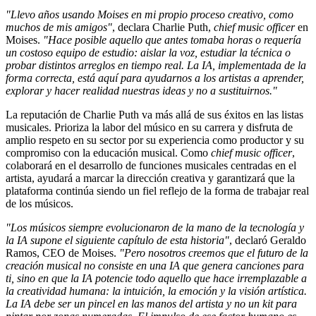
"Llevo años usando Moises en mi propio proceso creativo, como
muchos de mis amigos"
, declara Charlie Puth,
chief music officer
en
Moises.
"Hace posible aquello que antes tomaba horas o requería
un costoso equipo de estudio: aislar la voz, estudiar la técnica o
probar distintos arreglos en tiempo real. La IA, implementada de la
forma correcta, está aquí para ayudarnos a los artistas a aprender,
explorar y hacer realidad nuestras ideas y no a sustituirnos."
La reputación de Charlie Puth va más allá de sus éxitos en las listas
musicales. Prioriza la labor del músico en su carrera y disfruta de
amplio respeto en su sector por su experiencia como productor y su
compromiso con la educación musical. Como
chief music officer
,
colaborará en el desarrollo de funciones musicales centradas en el
artista, ayudará a marcar la dirección creativa y garantizará que la
plataforma continúa siendo un fiel reflejo de la forma de trabajar real
de los músicos.
"Los músicos siempre evolucionaron de la mano de la tecnología y
la IA supone el siguiente capítulo de esta historia"
, declaró Geraldo
Ramos, CEO de Moises.
"Pero nosotros creemos que el futuro de la
creación musical no consiste en una IA que genera canciones para
ti, sino en que la IA potencie todo aquello que hace irremplazable a
la creatividad humana: la intuición, la emoción y la visión artística.
La IA debe ser un pincel en las manos del artista y no un kit para