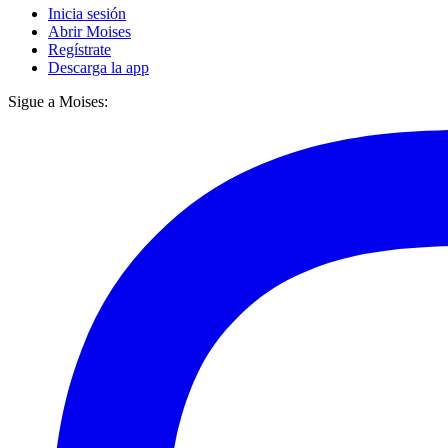
Inicia sesión
Abrir Moises
Regístrate
Descarga la app
Sigue a Moises: