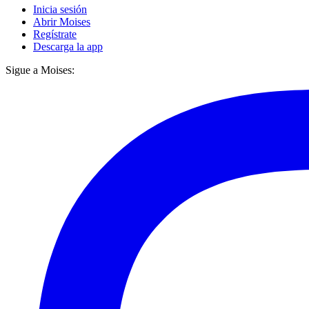
Inicia sesión
Abrir Moises
Regístrate
Descarga la app
Sigue a Moises: