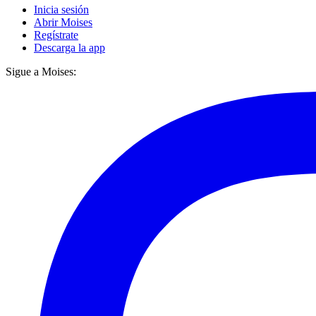
Inicia sesión
Abrir Moises
Regístrate
Descarga la app
Sigue a Moises: