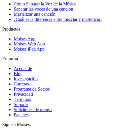
Cómo Separar la Voz de la Música
Separar las voces de una canción
Masterizar una canción
¿Cuál es la diferencia entre mezclar y masterizar?
Productos
Moises App
Moises Web App
Moises iPad App
Empresa
Acerca de
Blog
Investigación
Carreras
Programa de Socios
Privacidad
Términos
Soporte
Solicitudes de prensa
Patentes
Sigue a Moises: