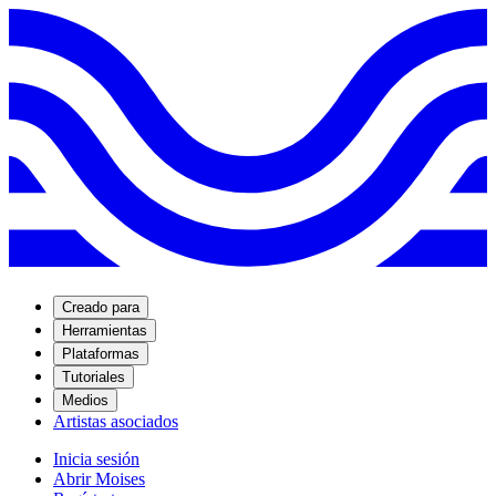
Creado para
Herramientas
Plataformas
Tutoriales
Medios
Artistas asociados
Inicia sesión
Abrir Moises