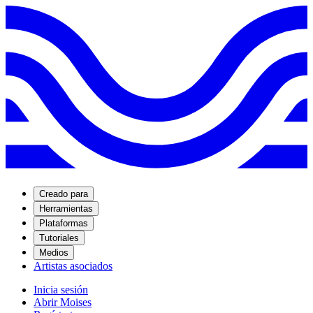
Creado para
Herramientas
Plataformas
Tutoriales
Medios
Artistas asociados
Inicia sesión
Abrir Moises