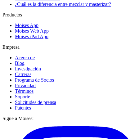
¿Cuál es la diferencia entre mezclar y masterizar?
Productos
Moises App
Moises Web App
Moises iPad App
Empresa
Acerca de
Blog
Investigación
Carreras
Programa de Socios
Privacidad
Términos
Soporte
Solicitudes de prensa
Patentes
Sigue a Moises: