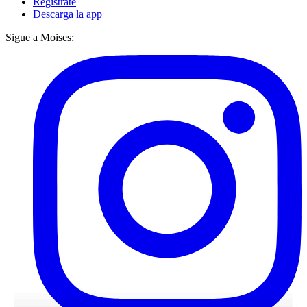
Regístrate
Descarga la app
Sigue a Moises: