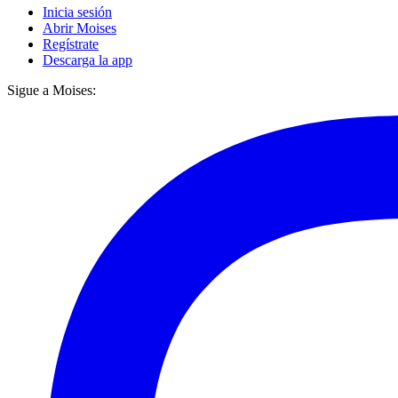
Inicia sesión
Abrir Moises
Regístrate
Descarga la app
Sigue a Moises: