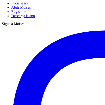
Inicia sesión
Abrir Moises
Regístrate
Descarga la app
Sigue a Moises: