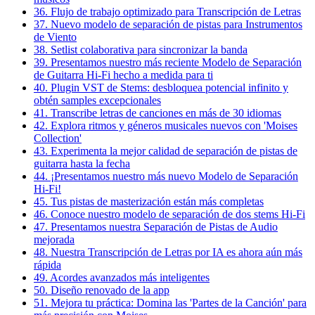
36. Flujo de trabajo optimizado para Transcripción de Letras
37. Nuevo modelo de separación de pistas para Instrumentos
de Viento
38. Setlist colaborativa para sincronizar la banda
39. Presentamos nuestro más reciente Modelo de Separación
de Guitarra Hi-Fi hecho a medida para ti
40. Plugin VST de Stems: desbloquea potencial infinito y
obtén samples excepcionales
41. Transcribe letras de canciones en más de 30 idiomas
42. Explora ritmos y géneros musicales nuevos con 'Moises
Collection'
43. Experimenta la mejor calidad de separación de pistas de
guitarra hasta la fecha
44. ¡Presentamos nuestro más nuevo Modelo de Separación
Hi-Fi!
45. Tus pistas de masterización están más completas
46. Conoce nuestro modelo de separación de dos stems Hi-Fi
47. Presentamos nuestra Separación de Pistas de Audio
mejorada
48. Nuestra Transcripción de Letras por IA es ahora aún más
rápida
49. Acordes avanzados más inteligentes
50. Diseño renovado de la app
51. Mejora tu práctica: Domina las 'Partes de la Canción' para