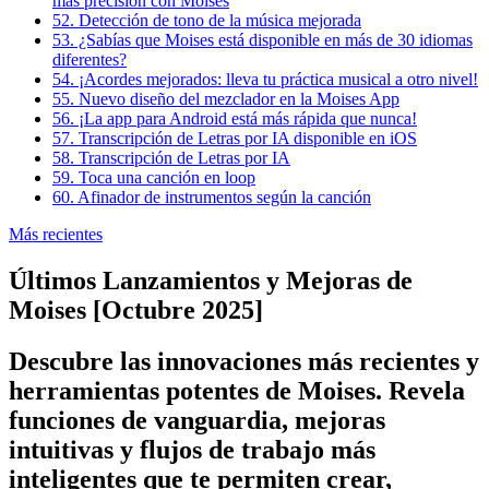
más precisión con Moises
52. Detección de tono de la música mejorada
53. ¿Sabías que Moises está disponible en más de 30 idiomas
diferentes?
54. ¡Acordes mejorados: lleva tu práctica musical a otro nivel!
55. Nuevo diseño del mezclador en la Moises App
56. ¡La app para Android está más rápida que nunca!
57. Transcripción de Letras por IA disponible en iOS
58. Transcripción de Letras por IA
59. Toca una canción en loop
60. Afinador de instrumentos según la canción
Más recientes
Últimos Lanzamientos y Mejoras de
Moises [Octubre 2025]
Descubre las innovaciones más recientes y
herramientas potentes de Moises. Revela
funciones de vanguardia, mejoras
intuitivas y flujos de trabajo más
inteligentes que te permiten crear,