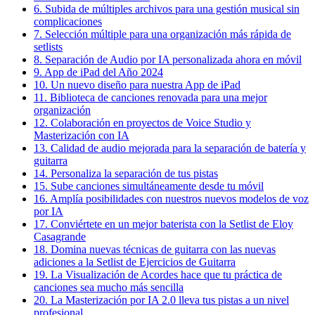
6. Subida de múltiples archivos para una gestión musical sin
complicaciones
7. Selección múltiple para una organización más rápida de
setlists
8. Separación de Audio por IA personalizada ahora en móvil
9. App de iPad del Año 2024
10. Un nuevo diseño para nuestra App de iPad
11. Biblioteca de canciones renovada para una mejor
organización
12. Colaboración en proyectos de Voice Studio y
Masterización con IA
13. Calidad de audio mejorada para la separación de batería y
guitarra
14. Personaliza la separación de tus pistas
15. Sube canciones simultáneamente desde tu móvil
16. Amplía posibilidades con nuestros nuevos modelos de voz
por IA
17. Conviértete en un mejor baterista con la Setlist de Eloy
Casagrande
18. Domina nuevas técnicas de guitarra con las nuevas
adiciones a la Setlist de Ejercicios de Guitarra
19. La Visualización de Acordes hace que tu práctica de
canciones sea mucho más sencilla
20. La Masterización por IA 2.0 lleva tus pistas a un nivel
profesional