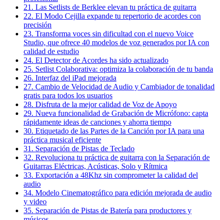
21. Las Setlists de Berklee elevan tu práctica de guitarra
22. El Modo Cejilla expande tu repertorio de acordes con
precisión
23. Transforma voces sin dificultad con el nuevo Voice
Studio, que ofrece 40 modelos de voz generados por IA con
calidad de estudio
24. El Detector de Acordes ha sido actualizado
25. Setlist Colaborativa: optimiza la colaboración de tu banda
26. Interfaz del iPad mejorada
27. Cambio de Velocidad de Audio y Cambiador de tonalidad
gratis para todos los usuarios
28. Disfruta de la mejor calidad de Voz de Apoyo
29. Nueva funcionalidad de Grabación de Micrófono: capta
rápidamente ideas de canciones y ahorra tiempo
30. Etiquetado de las Partes de la Canción por IA para una
práctica musical eficiente
31. Separación de Pistas de Teclado
32. Revoluciona tu práctica de guitarra con la Separación de
Guitarras Eléctricas, Acústicas, Solo y Rítmica
33. Exportación a 48Khz sin comprometer la calidad del
audio
34. Modelo Cinematográfico para edición mejorada de audio
y video
35. Separación de Pistas de Batería para productores y
músicos