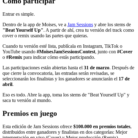
Cómo participar
Entrar es simple.
Dentro de la app de Moises, ve a
Jam Sessions
y abre los stems de
"Beat Yourself Up"
. A partir de ahí, crea tu versión del track como
cover o remix usando las partes que quieras.
Cuando tu versión esté lista, publícala en Instagram, TikTok o
YouTube usando
#MoisesJamSessionsContest
, junto con
#Cover
o
#Remix
para indicar cómo estás participando.
Las participaciones están abiertas hasta el
31 de marzo
. Después de
que cierre la convocatoria, las entradas serán revisadas, se
seleccionarán los finalistas y los ganadores se anunciarán el
17 de
abril
.
Eso es todo. Abre la app, toma los stems de "Beat Yourself Up" y
saca tu versión al mundo.
Premios en juego
Esta edición de Jam Sessions ofrece
$100.000 en premios totales
,
distribuidos entre ganadores y finalistas en dos categorías: Mejor
interpretación en vivo (Cover) y Mejor producción (Remix).