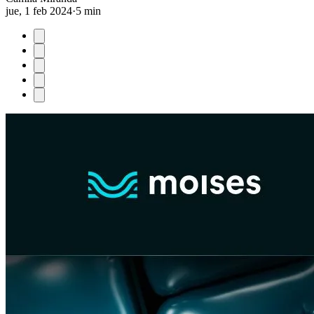
jue, 1 feb 2024
·
5 min