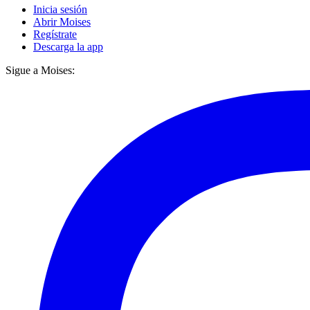
Inicia sesión
Abrir Moises
Regístrate
Descarga la app
Sigue a Moises: