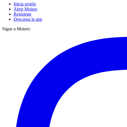
Inicia sesión
Abrir Moises
Regístrate
Descarga la app
Sigue a Moises: