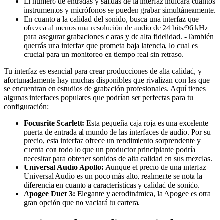
El número de entradas y salidas de la interfaz indicará cuántos
instrumentos y micrófonos se pueden grabar simultáneamente.
En cuanto a la calidad del sonido, busca una interfaz que
ofrezca al menos una resolución de audio de 24 bits/96 kHz
para asegurar grabaciones claras y de alta fidelidad. -También
querrás una interfaz que prometa baja latencia, lo cual es
crucial para un monitoreo en tiempo real sin retraso.
Tu interfaz es esencial para crear producciones de alta calidad, y
afortunadamente hay muchas disponibles que rivalizan con las que
se encuentran en estudios de grabación profesionales. Aquí tienes
algunas interfaces populares que podrían ser perfectas para tu
configuración:
Focusrite Scarlett:
Esta pequeña caja roja es una excelente
puerta de entrada al mundo de las interfaces de audio. Por su
precio, esta interfaz ofrece un rendimiento sorprendente y
cuenta con todo lo que un productor principiante podría
necesitar para obtener sonidos de alta calidad en sus mezclas.
Universal Audio Apollo:
Aunque el precio de una interfaz
Universal Audio es un poco más alto, realmente se nota la
diferencia en cuanto a características y calidad de sonido.
Apogee Duet 3:
Elegante y aerodinámica, la Apogee es otra
gran opción que no vaciará tu cartera.