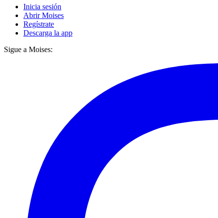
Inicia sesión
Abrir Moises
Regístrate
Descarga la app
Sigue a Moises: