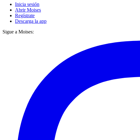
Inicia sesión
Abrir Moises
Regístrate
Descarga la app
Sigue a Moises: