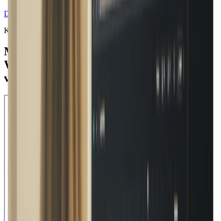
Download
Desktop App
Kreative Tools für Musiker
Moises App für PC: Alle Funktionen der
Web App jetzt auf deinem Desktop
verfügbar