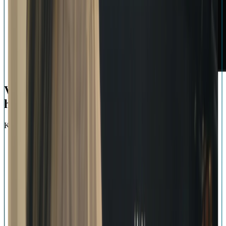
Verwandle deinen PC mit Moises noch
heute in ein professionelles Musikstudio!
KOSTENLOS LOSLEGEN