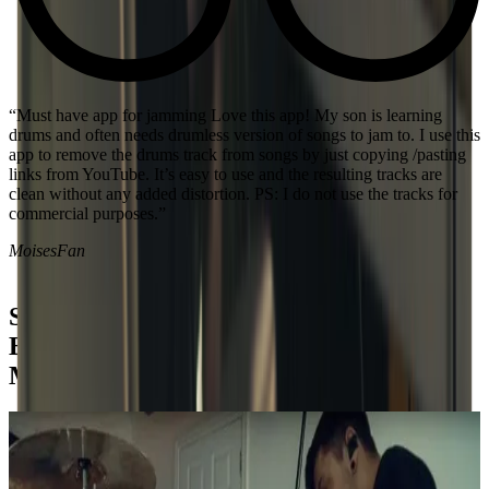
“The Best for rehearsal It works exactly as it claims. Been playing
music for 20 years and I’ve never used anything like it ever. It’s
amazing.”
EmmryFLopez
Schließe dich unserer internationalen
Band mit über 70 Millionen
Musikliebhabern weltweit an.