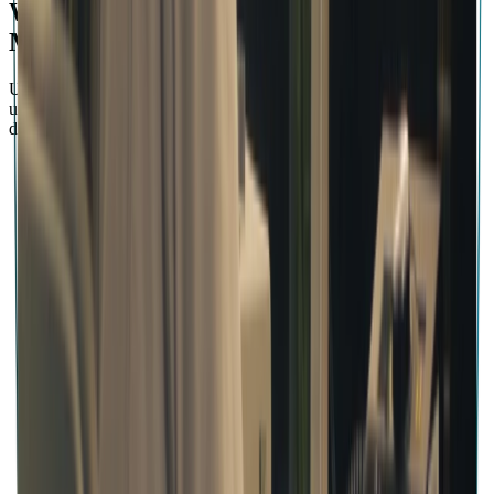
Warum Musiker sich beeilen, sich die
Moises App für PC zu holen
Unabhängig von deinem Betriebssystem bieten wir eine
umfassende, zuverlässige Softwarelösung zum Erstellen und Üben
deiner musikalischen Fähigkeiten.