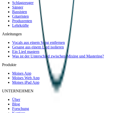
Schlagzeuger
Sänger
Bassisten
Gitarristen
Produzenten
Lehrkräfte
Anleitungen
Vocals aus einem Song entfernen
Gesang aus einem Lied isolieren
Ein Lied mastern
Was ist der Unterschied zwischen Mixing und Mastering?
Produkte
Moises App
Moises Web App
Moises iPad App
UNTERNEHMEN
Über
Blog
Forschung