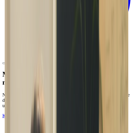
Moises App für PC: Musikalische Praxis
neu definiert
Nutze das volle Potenzial von Moises auf deinem Computer. Trenne
die Instrumente und den Gesang eines Songs, passe die Tonhöhe
und das Tempo an und vieles mehr direkt auf deinem PC.
Kostenlos Loslegen