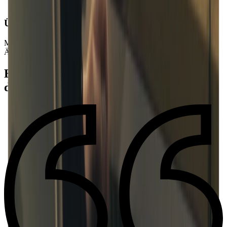
Übungstools
Mit einem eingebauten Metronom, Akkord-Bestimmung, Tempo-
Änderung und Texten war das Musik-Üben noch nie so einfach.
Erfahre, warum Millionen von Musikern
die Moises App lieben