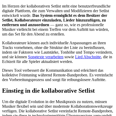
Im Herzen der kollaborativen Setlist steht eine benutzerfreundliche
digitale Plattform, die zum Verwalten und Modifizieren der Setlist
entwickelt wurde.
Das System ermöglicht es dem Besitzer der
Setlist, Kollaborateure einzuladen, Lieder hinzuzufügen, zu
entfernen und anzuordnen
— ganz so, wie es professionelle
Musiker vielleicht bei einem Treffen vor dem Auftritt tun würden,
um das Set für den Abend zu erstellen.
Kollaborateure können auch individuelle Anpassungen an ihren
Tracks vornehmen, ohne die Struktur der Liste zu beeinflussen,
indem sie Faktoren wie Lautstärke, Tonhöhe und Tempo verändern,
und sie können
Songtexte verarbeiten
sowie
Lied Abschnitte
, die in
Echtzeit für alle Spieler aktualisiert werden.
Dieses Tool verbessert die Kommunikation und erleichtert das
kollektive Feintuning während Remote-Bandproben. Es vereinfacht
den Vorbereitungsprozess und sorgt für reibungslosere Auftritte.
Einstieg in die kollaborative Setlist
Um die digitale Evolution in der Musikpraxis zu nutzen, müssen
Musiker flexibel sein und über modernste Kollaborationswerkzeuge
verfügen. Die kollaborative Setlist vereinfacht Remote-Bandproben,
indem sie diese in technologiegestützte Übungssessions verwandelt.