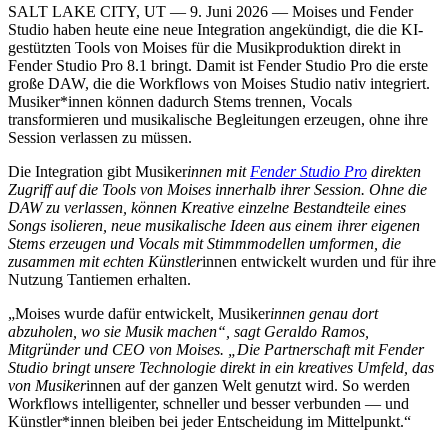
SALT LAKE CITY, UT — 9. Juni 2026 — Moises und Fender
Studio haben heute eine neue Integration angekündigt, die die KI-
gestützten Tools von Moises für die Musikproduktion direkt in
Fender Studio Pro 8.1 bringt. Damit ist Fender Studio Pro die erste
große DAW, die die Workflows von Moises Studio nativ integriert.
Musiker*innen können dadurch Stems trennen, Vocals
transformieren und musikalische Begleitungen erzeugen, ohne ihre
Session verlassen zu müssen.
Die Integration gibt Musiker
innen mit
Fender Studio Pro
direkten
Zugriff auf die Tools von Moises innerhalb ihrer Session. Ohne die
DAW zu verlassen, können Kreative einzelne Bestandteile eines
Songs isolieren, neue musikalische Ideen aus einem ihrer eigenen
Stems erzeugen und Vocals mit Stimmmodellen umformen, die
zusammen mit echten Künstler
innen entwickelt wurden und für ihre
Nutzung Tantiemen erhalten.
„Moises wurde dafür entwickelt, Musiker
innen genau dort
abzuholen, wo sie Musik machen“, sagt Geraldo Ramos,
Mitgründer und CEO von Moises. „Die Partnerschaft mit Fender
Studio bringt unsere Technologie direkt in ein kreatives Umfeld, das
von Musiker
innen auf der ganzen Welt genutzt wird. So werden
Workflows intelligenter, schneller und besser verbunden — und
Künstler*innen bleiben bei jeder Entscheidung im Mittelpunkt.“