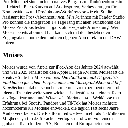
Pro. Mit dabei sind auch ein natives Plug-in zur Tonhöhenkorrektur
in Echtzeit, Pitch-Kurven auf Audiospuren, Verbesserungen für
Kompositions- und Produktions-Workflows sowie ein Studio
Assistant für Pro+-Abonnent
innen. Musiker
innen mit Fender Studio
Pro können die Integration 14 Tage lang mit allen Funktionen des
Moises Pro-Abos testen — ganz ohne separate Anmeldung. Wer
Moises bereits abonniert hat, kann sich mit den bestehenden
Zugangsdaten anmelden und den eigenen Abo direkt in der DAW
nutzen.
Moises
Moises wurde von Apple zur iPad-App des Jahres 2024 gewählt
und war 2025 Finalist bei den Apple Design Awards. Moises ist die
kreative Suite für Musiker
innen. Die Plattform nutzt KI-gestützte
Funktionen für Üben, Performance und Musikproduktion und hilft
Künstler
innen dabei, schneller zu lernen, zu experimentieren und
Ideen effizienter weiterzuentwickeln. Unterstützt von einem Team
aus Ingenieurinnen und Wissenschaftlerinnen von Weltklasse mit
Erfahrung bei Spotify, Pandora und TikTok hat Moises mehrere
hochmoderne KI-Modelle entwickelt, die täglich fast sechs Jahre
Audio verarbeiten. Die Plattform hat weltweit mehr als 75 Millionen
Mitglieder , ist in 33 Sprachen verfügbar und wird von einem
globalen Team in den USA, Brasilien und Europa betrieben.