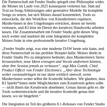
Die Partnerschaft mit Fender Studio spiegelt eine Philosophie wider,
die Moises im Laufe von 2025 konsequent vertreten hat. Statt auf
Text-zu-Song-Abkürzungen oder generative Modelle für komplette
Songs zu setzen, hat sich Moises darauf konzentriert, Tools zu
entwickeln, die den Workflow von Künstler
innen ergänzen,
Musiker
innen in den Umgebungen erreichen, denen sie bereits
vertrauen, und KI leise im Dienst des kreativen Handwerks arbeiten
lassen. Die Zusammenarbeit mit Fender Studio geht diesen Weg
noch weiter und markiert die erste Integration der kompletten
Moises-Suite in eine professionelle kreative Umgebung.
„Fender Studio zeigt, was eine moderne DAW heute sein kann, und
diese Partnerschaft ist das perfekte Beispiel dafür. Moises direkt in
Fender Studio Pro zu integrieren bedeutet, dass Musiker
innen Stems
herausziehen, neue Ideen erzeugen und Vocals umformen können,
ohne ihre Session jemals zu verlassen“, sagt Max Gutnik, Chief
Product Officer von Fender Electronics. „Aber diese Technologie
weiter voranzubringen ist nur dann wirklich sinnvoll, wenn
Musiker
innen weiter selbst die Kontrolle behalten. Wir glauben, dass
KI Spieler*innen mehr Möglichkeiten zum Kreativsein geben sollte
— nicht ihnen das Kreativsein abnehmen. Genau darum geht es: die
Tools weiterentwickeln und die kreative Kontrolle genau dort
lassen, wo sie hingehört.“
Die Integration ist Teil des größeren 8.1-Releases von Fender Studio