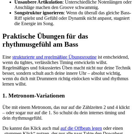
Unsaubere Artikulation
: Unterschiedliche Notenlängen oder
Anschläge machen den Groove schwammig.
Songstruktur ignorieren
: Wenn du überall das gleiche Bass-
Riff spielst und Gefühl oder Dynamik nicht anpasst, stagniert
die Energie im Song.
Praktische Übungen für das
rhythmusgefühl am Bass
Eine
strukturierte und regelmäßige Übungsroutine
ist entscheidend,
wenn du tightes, verlässliches Timing entwickeln willst.
Regelmäßiges und fokussiertes Üben macht nicht nur deine Technik
besser, sondern schult auch deine innere Uhr – absolut wichtig,
wenn du dich mit Drummern richtig einlocken willst und rhythmus
lernen willst.
1. Metronom-Variationen
Übe mit einem Metronom, das nur auf die Zählzeiten 2 und 4 klickt
– oder sogar nur auf die 1. So schulst du dein internes timing und
dein rhythmusgefühl.
Du kannst das Klick auch mal
auf die Offbeats legen
oder einen
„stummen Klick“ nutzen, der nur alle paar Takte den Downbeat