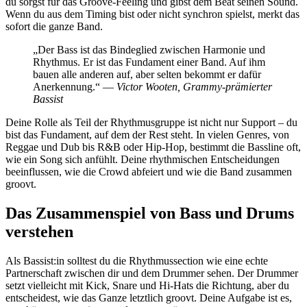
du sorgst für das Groove-Feeling und gibst dem Beat seinen Sound.
Wenn du aus dem Timing bist oder nicht synchron spielst, merkt das
sofort die ganze Band.
„Der Bass ist das Bindeglied zwischen Harmonie und
Rhythmus. Er ist das Fundament einer Band. Auf ihm
bauen alle anderen auf, aber selten bekommt er dafür
Anerkennung.“ —
Victor Wooten, Grammy-prämierter
Bassist
Deine Rolle als Teil der Rhythmusgruppe ist nicht nur Support – du
bist das Fundament, auf dem der Rest steht. In vielen Genres, von
Reggae und Dub bis R&B oder Hip-Hop, bestimmt die Bassline oft,
wie ein Song sich anfühlt. Deine rhythmischen Entscheidungen
beeinflussen, wie die Crowd abfeiert und wie die Band zusammen
groovt.
Das Zusammenspiel von Bass und Drums
verstehen
Als Bassist:in solltest du die Rhythmussection wie eine echte
Partnerschaft zwischen dir und dem Drummer sehen. Der Drummer
setzt vielleicht mit Kick, Snare und Hi-Hats die Richtung, aber du
entscheidest, wie das Ganze letztlich groovt. Deine Aufgabe ist es,