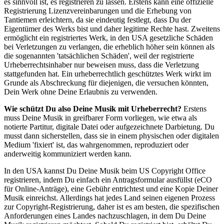
es sinnvoll ist, es registrieren zu lassen. Erstens kann eine offizielle
Registrierung Lizenzvereinbarungen und die Erhebung von
Tantiemen erleichtern, da sie eindeutig festlegt, dass Du der
Eigentümer des Werks bist und daher legitime Rechte hast. Zweitens
ermöglicht ein registriertes Werk, in den USA gesetzliche Schäden
bei Verletzungen zu verlangen, die erheblich höher sein können als
die sogenannten 'tatsächlichen Schäden', weil der registrierte
Urheberrechtsinhaber nur beweisen muss, dass die Verletzung
stattgefunden hat. Ein urheberrechtlich geschütztes Werk wirkt im
Grunde als Abschreckung für diejenigen, die versuchen könnten,
Dein Werk ohne Deine Erlaubnis zu verwenden.
Wie schützt Du also Deine Musik mit Urheberrecht?
Erstens
muss Deine Musik in greifbarer Form vorliegen, wie etwa als
notierte Partitur, digitale Datei oder aufgezeichnete Darbietung. Du
musst dann sicherstellen, dass sie in einem physischen oder digitalen
Medium 'fixiert' ist, das wahrgenommen, reproduziert oder
anderweitig kommuniziert werden kann.
In den USA kannst Du Deine Musik beim US Copyright Office
registrieren, indem Du einfach ein Antragsformular ausfüllst (eCO
für Online-Anträge), eine Gebühr entrichtest und eine Kopie Deiner
Musik einreichst. Allerdings hat jedes Land seinen eigenen Prozess
zur Copyright-Registrierung, daher ist es am besten, die spezifischen
Anforderungen eines Landes nachzuschlagen, in dem Du Deine