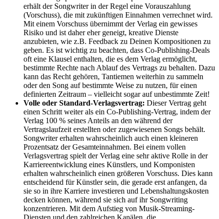
erhält der Songwriter in der Regel eine Vorauszahlung
(Vorschuss), die mit zukünftigen Einnahmen verrechnet wird.
Mit einem Vorschuss übernimmt der Verlag ein gewisses
Risiko und ist daher eher geneigt, kreative Dienste
anzubieten, wie z.B. Feedback zu Deinen Kompositionen zu
geben. Es ist wichtig zu beachten, dass Co-Publishing-Deals
oft eine Klausel enthalten, die es dem Verlag ermöglicht,
bestimmte Rechte nach Ablauf des Vertrags zu behalten. Dazu
kann das Recht gehören, Tantiemen weiterhin zu sammeln
oder den Song auf bestimmte Weise zu nutzen, für einen
definierten Zeitraum – vielleicht sogar auf unbestimmte Zeit!
Volle oder Standard-Verlagsvertrag:
Dieser Vertrag geht
einen Schritt weiter als ein Co-Publishing-Vertrag, indem der
Verlag 100 % seines Anteils an den während der
Vertragslaufzeit erstellten oder zugewiesenen Songs behält.
Songwriter erhalten wahrscheinlich auch einen kleineren
Prozentsatz der Gesamteinnahmen. Bei einem vollen
Verlagsvertrag spielt der Verlag eine sehr aktive Rolle in der
Karriereentwicklung eines Künstlers, und Komponisten
erhalten wahrscheinlich einen größeren Vorschuss. Dies kann
entscheidend für Künstler sein, die gerade erst anfangen, da
sie so in ihre Karriere investieren und Lebenshaltungskosten
decken können, während sie sich auf ihr Songwriting
konzentrieren. Mit dem Aufstieg von Musik-Streaming-
Diensten und den zahlreichen Kanälen, die