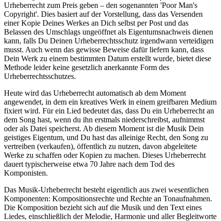
Urheberrecht zum Preis geben – den sogenannten 'Poor Man's
Copyright'. Dies basiert auf der Vorstellung, dass das Versenden
einer Kopie Deines Werkes an Dich selbst per Post und das
Belassen des Umschlags ungeöffnet als Eigentumsnachweis dienen
kann, falls Du Deinen Urheberrechtsschutz irgendwann verteidigen
musst. Auch wenn das gewisse Beweise dafür liefern kann, dass
Dein Werk zu einem bestimmten Datum erstellt wurde, bietet diese
Methode leider keine gesetzlich anerkannte Form des
Urheberrechtsschutzes.
Heute wird das Urheberrecht automatisch ab dem Moment
angewendet, in dem ein kreatives Werk in einem greifbaren Medium
fixiert wird. Für ein Lied bedeutet das, dass Du ein Urheberrecht an
dem Song hast, wenn du ihn erstmals niederschreibst, aufnimmst
oder als Datei speicherst. Ab diesem Moment ist die Musik Dein
geistiges Eigentum, und Du hast das alleinige Recht, den Song zu
vertreiben (verkaufen), öffentlich zu nutzen, davon abgeleitete
Werke zu schaffen oder Kopien zu machen. Dieses Urheberrecht
dauert typischerweise etwa 70 Jahre nach dem Tod des
Komponisten.
Das Musik-Urheberrecht besteht eigentlich aus zwei wesentlichen
Komponenten: Kompositionsrechte und Rechte an Tonaufnahmen.
Die Komposition bezieht sich auf die Musik und den Text eines
Liedes, einschließlich der Melodie, Harmonie und aller Begleitworte