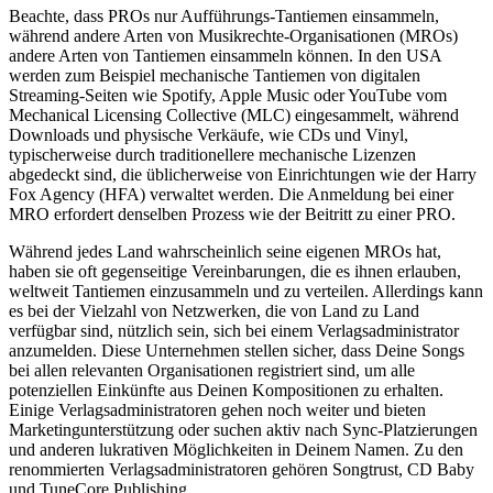
Beachte, dass PROs nur Aufführungs-Tantiemen einsammeln,
während andere Arten von Musikrechte-Organisationen (MROs)
andere Arten von Tantiemen einsammeln können. In den USA
werden zum Beispiel mechanische Tantiemen von digitalen
Streaming-Seiten wie Spotify, Apple Music oder YouTube vom
Mechanical Licensing Collective (MLC) eingesammelt, während
Downloads und physische Verkäufe, wie CDs und Vinyl,
typischerweise durch traditionellere mechanische Lizenzen
abgedeckt sind, die üblicherweise von Einrichtungen wie der Harry
Fox Agency (HFA) verwaltet werden. Die Anmeldung bei einer
MRO erfordert denselben Prozess wie der Beitritt zu einer PRO.
Während jedes Land wahrscheinlich seine eigenen MROs hat,
haben sie oft gegenseitige Vereinbarungen, die es ihnen erlauben,
weltweit Tantiemen einzusammeln und zu verteilen. Allerdings kann
es bei der Vielzahl von Netzwerken, die von Land zu Land
verfügbar sind, nützlich sein, sich bei einem Verlagsadministrator
anzumelden. Diese Unternehmen stellen sicher, dass Deine Songs
bei allen relevanten Organisationen registriert sind, um alle
potenziellen Einkünfte aus Deinen Kompositionen zu erhalten.
Einige Verlagsadministratoren gehen noch weiter und bieten
Marketingunterstützung oder suchen aktiv nach Sync-Platzierungen
und anderen lukrativen Möglichkeiten in Deinem Namen. Zu den
renommierten Verlagsadministratoren gehören Songtrust, CD Baby
und TuneCore Publishing.