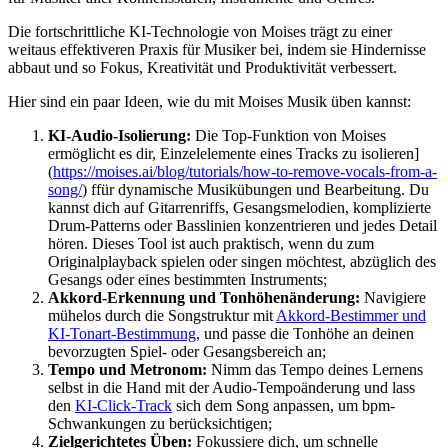
Die fortschrittliche KI-Technologie von Moises trägt zu einer
weitaus effektiveren Praxis für Musiker bei, indem sie Hindernisse
abbaut und so Fokus, Kreativität und Produktivität verbessert.
Hier sind ein paar Ideen, wie du mit Moises Musik üben kannst:
KI-Audio-Isolierung:
Die Top-Funktion von Moises
ermöglicht es dir, Einzelelemente eines Tracks zu isolieren]
(
https://moises.ai/blog/tutorials/how-to-remove-vocals-from-a-
song/
) ffür dynamische Musikübungen und Bearbeitung. Du
kannst dich auf Gitarrenriffs, Gesangsmelodien, komplizierte
Drum-Patterns oder Basslinien konzentrieren und jedes Detail
hören. Dieses Tool ist auch praktisch, wenn du zum
Originalplayback spielen oder singen möchtest, abzüglich des
Gesangs oder eines bestimmten Instruments;
Akkord-Erkennung und Tonhöhenänderung:
Navigiere
mühelos durch die Songstruktur mit
Akkord-Bestimmer und
KI-Tonart-Bestimmung
, und passe die Tonhöhe an deinen
bevorzugten Spiel- oder Gesangsbereich an;
Tempo und Metronom:
Nimm das Tempo deines Lernens
selbst in die Hand mit der Audio-Tempoänderung und lass
den
KI-Click-Track
sich dem Song anpassen, um bpm-
Schwankungen zu berücksichtigen;
Zielgerichtetes Üben:
Fokussiere dich, um schnelle